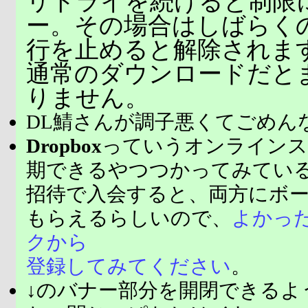
リトライを続けると制限
ー。その場合はしばらく
行を止めると解除されま
通常のダウンロードだと
りません。
DL鯖さんが調子悪くてごめん
Dropbox
っていうオンラインス
期できるやつつかってみてい
招待で入会すると、両方にボ
もらえるらしいので、
よかっ
クから
登録してみてください
。
↓のバナー部分を開閉できるよ