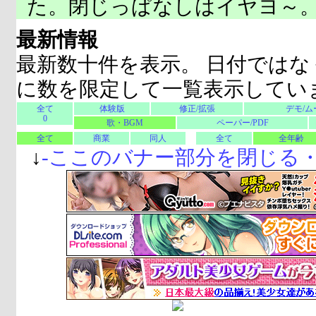
た。閉じっぱなしはイヤヨ～
最新情報
最新数十件を表示。 日付ではな
に数を限定して一覧表示してい
全て
体験版
修正/拡張
デモ/ム
0
歌・BGM
ペーパー/PDF
全て
商業
同人
全て
全年齢
↓
-
ここのバナー部分を閉じる