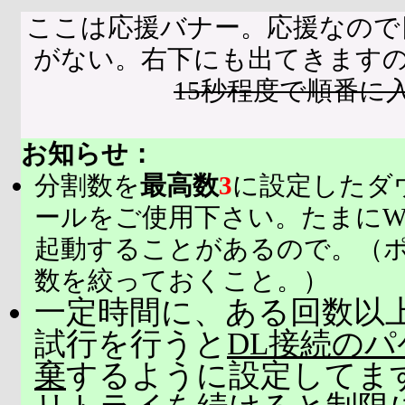
ここは応援バナー。応援なので
がない。右下にも出てきます
15秒程度で順番に
お知らせ：
分割数を
最高数
3
に設定したダ
ールをご使用下さい。たまにW
起動することがあるので。（
数を絞っておくこと。）
一定時間に、ある回数以上
試行を行うと
DL接続の
棄
するように設定してま