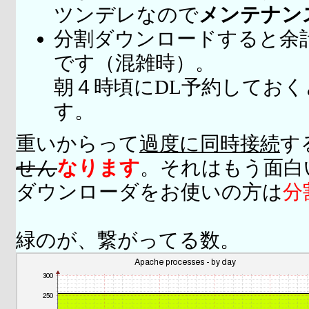
ツンデレなので
メンテナン
分割ダウンロードすると余
です（混雑時）。
朝４時頃にDL予約してお
す。
重いからって
過度に同時接続
す
せん
なります
。それはもう面白
ダウンローダをお使いの方は
分
緑のが、繋がってる数。