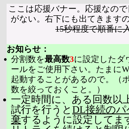
ここは応援バナー。応援なので
がない。右下にも出てきます
15秒程度で順番に
お知らせ：
分割数を
最高数
3
に設定したダ
ールをご使用下さい。たまにW
起動することがあるので。（
数を絞っておくこと。）
一定時間に、ある回数以上
試行を行うと
DL接続の
棄
するように設定してま