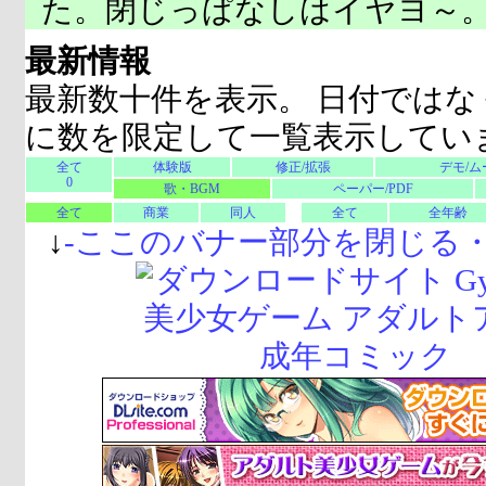
た。閉じっぱなしはイヤヨ～
最新情報
最新数十件を表示。 日付ではな
に数を限定して一覧表示してい
全て
体験版
修正/拡張
デモ/ム
0
歌・BGM
ペーパー/PDF
全て
商業
同人
全て
全年齢
↓
-
ここのバナー部分を閉じる