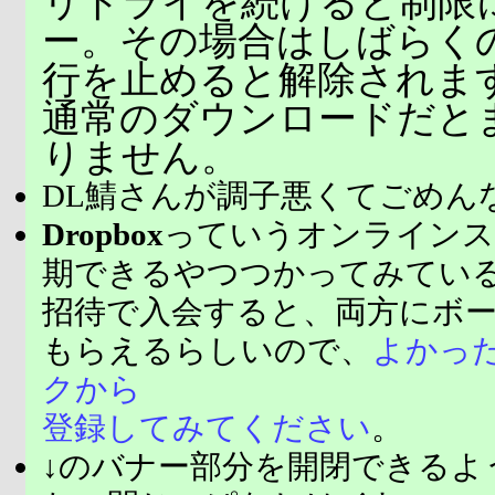
リトライを続けると制限
ー。その場合はしばらく
行を止めると解除されま
通常のダウンロードだと
りません。
DL鯖さんが調子悪くてごめん
Dropbox
っていうオンラインス
期できるやつつかってみてい
招待で入会すると、両方にボ
もらえるらしいので、
よかっ
クから
登録してみてください
。
↓のバナー部分を開閉できるよ