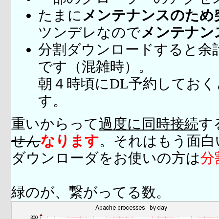
たまに
メンテナンスのため
ツンデレなので
メンテナン
分割ダウンロードすると余
です（混雑時）。
朝４時頃にDL予約してお
す。
重いからって
過度に同時接続
す
せん
なります
。それはもう面白
ダウンローダをお使いの方は
分
緑のが、繋がってる数。