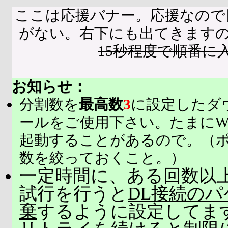
ここは応援バナー。応援なので
がない。右下にも出てきます
15秒程度で順番に
お知らせ：
分割数を
最高数
3
に設定したダ
ールをご使用下さい。たまにW
起動することがあるので。（
数を絞っておくこと。）
一定時間に、ある回数以上
試行を行うと
DL接続の
棄
するように設定してま