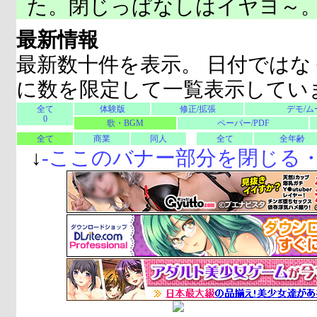
た。閉じっぱなしはイヤヨ～
最新情報
最新数十件を表示。 日付ではな
に数を限定して一覧表示してい
全て
体験版
修正/拡張
デモ/ム
0
歌・BGM
ペーパー/PDF
全て
商業
同人
全て
全年齢
↓
-
ここのバナー部分を閉じる