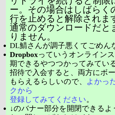
リトライを続けると制限
ー。その場合はしばらく
行を止めると解除されま
通常のダウンロードだと
りません。
DL鯖さんが調子悪くてごめん
Dropbox
っていうオンラインス
期できるやつつかってみてい
招待で入会すると、両方にボ
もらえるらしいので、
よかっ
クから
登録してみてください
。
↓のバナー部分を開閉できるよ