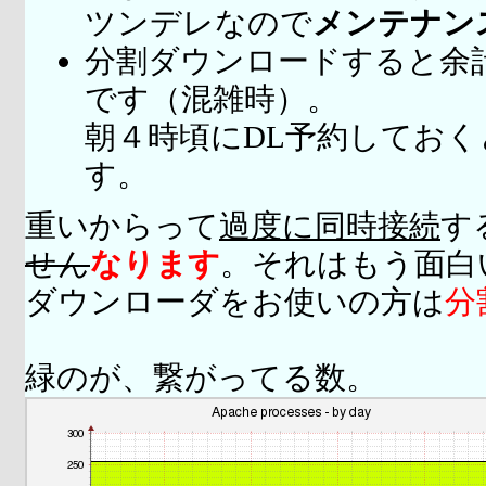
ツンデレなので
メンテナン
分割ダウンロードすると余
です（混雑時）。
朝４時頃にDL予約してお
す。
重いからって
過度に同時接続
す
せん
なります
。それはもう面白
ダウンローダをお使いの方は
分
緑のが、繋がってる数。