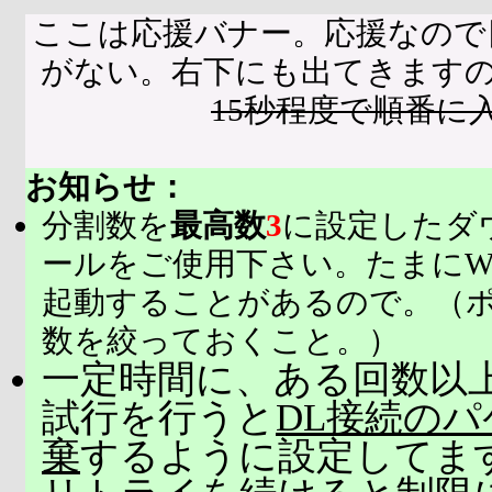
ここは応援バナー。応援なので
がない。右下にも出てきます
15秒程度で順番に
お知らせ：
分割数を
最高数
3
に設定したダ
ールをご使用下さい。たまにW
起動することがあるので。（
数を絞っておくこと。）
一定時間に、ある回数以上
試行を行うと
DL接続の
棄
するように設定してま