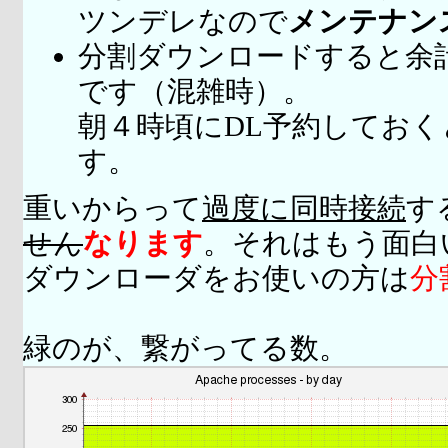
ツンデレなので
メンテナン
分割ダウンロードすると余
です（混雑時）。
朝４時頃にDL予約してお
す。
重いからって
過度に同時接続
す
せん
なります
。それはもう面白
ダウンローダをお使いの方は
分
緑のが、繋がってる数。