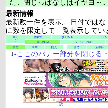
た。閉じっぱなしはイヤヨ～
最新情報
最新数十件を表示。 日付ではな
に数を限定して一覧表示してい
全て
体験版
修正/拡張
デモ/ム
0
歌・BGM
ペーパー/PDF
全て
商業
同人
全て
全年齢
↓
-
ここのバナー部分を閉じる