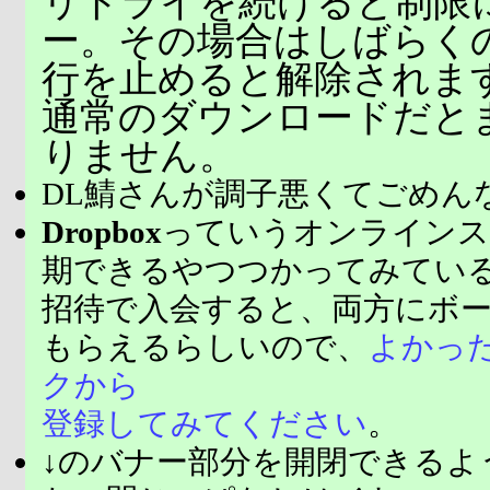
リトライを続けると制限
ー。その場合はしばらく
行を止めると解除されま
通常のダウンロードだと
りません。
DL鯖さんが調子悪くてごめん
Dropbox
っていうオンラインス
期できるやつつかってみてい
招待で入会すると、両方にボ
もらえるらしいので、
よかっ
クから
登録してみてください
。
↓のバナー部分を開閉できるよ