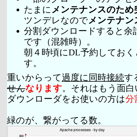
たまに
メンテナンスのため
ツンデレなので
メンテナン
分割ダウンロードすると余
です（混雑時）。
朝４時頃にDL予約してお
す。
重いからって
過度に同時接続
す
せん
なります
。それはもう面白
ダウンローダをお使いの方は
分
緑のが、繋がってる数。