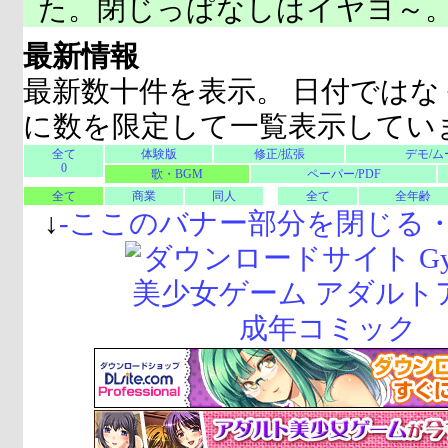
た。閉じっぱなしはイヤヨ～
最新情報
最新数十件を表示。 日付ではな
に数を限定して一覧表示してい
全て
体験版
修正/拡張
デモ/ム
0
歌・BGM
ペーパー/PDF
全て
商業
同人
全て
全年齢
↓
-
ここのバナー部分を閉じる