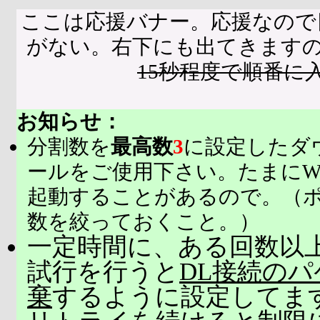
ここは応援バナー。応援なので
がない。右下にも出てきます
15秒程度で順番に
お知らせ：
分割数を
最高数
3
に設定したダ
ールをご使用下さい。たまにW
起動することがあるので。（
数を絞っておくこと。）
一定時間に、ある回数以上
試行を行うと
DL接続の
棄
するように設定してま