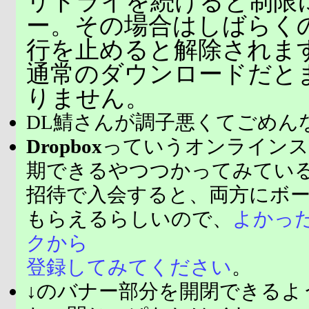
リトライを続けると制限
ー。その場合はしばらく
行を止めると解除されま
通常のダウンロードだと
りません。
DL鯖さんが調子悪くてごめん
Dropbox
っていうオンラインス
期できるやつつかってみてい
招待で入会すると、両方にボ
もらえるらしいので、
よかっ
クから
登録してみてください
。
↓のバナー部分を開閉できるよ