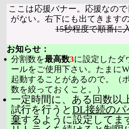
ここは応援バナー。応援なので
がない。右下にも出てきます
15秒程度で順番に
お知らせ：
分割数を
最高数
3
に設定したダ
ールをご使用下さい。たまにW
起動することがあるので。（
数を絞っておくこと。）
一定時間に、ある回数以上
試行を行うと
DL接続の
棄
するように設定してま