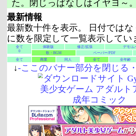
た。閉じっぱなしはイヤヨ～
最新情報
最新数十件を表示。 日付ではな
に数を限定して一覧表示してい
全て
体験版
修正/拡張
デモ/ム
0
歌・BGM
ペーパー/PDF
全て
商業
同人
全て
全年齢
↓
-
ここのバナー部分を閉じる