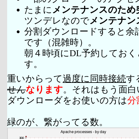
たまに
メンテナンスのため
ツンデレなので
メンテナン
分割ダウンロードすると余
です（混雑時）。
朝４時頃にDL予約してお
す。
重いからって
過度に同時接続
す
せん
なります
。それはもう面白
ダウンローダをお使いの方は
分
緑のが、繋がってる数。