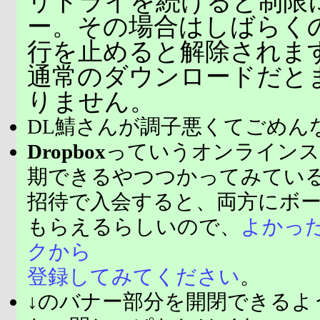
リトライを続けると制限
ー。その場合はしばらく
行を止めると解除されま
通常のダウンロードだと
りません。
DL鯖さんが調子悪くてごめん
Dropbox
っていうオンラインス
期できるやつつかってみてい
招待で入会すると、両方にボ
もらえるらしいので、
よかっ
クから
登録してみてください
。
↓のバナー部分を開閉できるよ