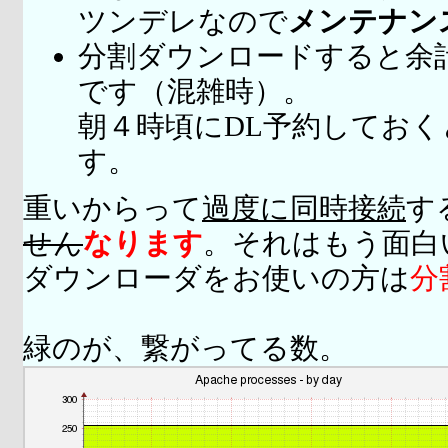
ツンデレなので
メンテナン
分割ダウンロードすると余
です（混雑時）。
朝４時頃にDL予約してお
す。
重いからって
過度に同時接続
す
せん
なります
。それはもう面白
ダウンローダをお使いの方は
分
緑のが、繋がってる数。