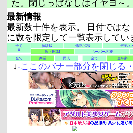
た。閉じっぱなしはイヤヨ～
最新情報
最新数十件を表示。 日付ではな
に数を限定して一覧表示してい
全て
体験版
修正/拡張
デモ/ム
0
歌・BGM
ペーパー/PDF
全て
商業
同人
全て
全年齢
↓
-
ここのバナー部分を閉じる