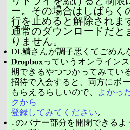
リトライを続けると制限
ー。その場合はしばらく
行を止めると解除されま
通常のダウンロードだと
りません。
DL鯖さんが調子悪くてごめん
Dropbox
っていうオンラインス
期できるやつつかってみてい
招待で入会すると、両方にボ
もらえるらしいので、
よかっ
クから
登録してみてください
。
↓のバナー部分を開閉できるよ