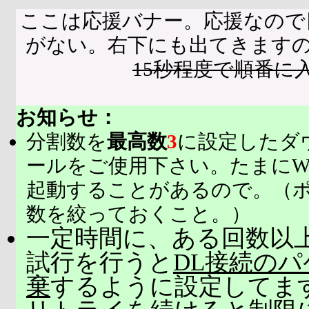
ここは応援バナー。応援なので
がない。右下にも出てきます
15秒程度で順番に
お知らせ：
分割数を
最高数
3
に設定したダ
ールをご使用下さい。たまにW
起動することがあるので。（
数を絞っておくこと。）
一定時間に、ある回数以上
試行を行うと
DL接続の
棄
するように設定してま