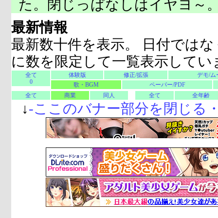
た。閉じっぱなしはイヤヨ～
最新情報
最新数十件を表示。 日付ではな
に数を限定して一覧表示してい
全て
体験版
修正/拡張
デモ/ム
0
歌・BGM
ペーパー/PDF
全て
商業
同人
全て
全年齢
↓
-
ここのバナー部分を閉じる