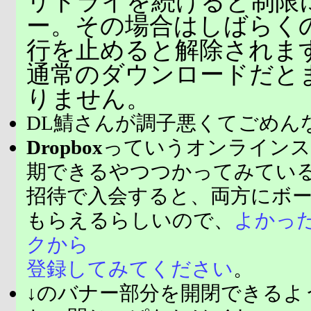
リトライを続けると制限
ー。その場合はしばらく
行を止めると解除されま
通常のダウンロードだと
りません。
DL鯖さんが調子悪くてごめん
Dropbox
っていうオンラインス
期できるやつつかってみてい
招待で入会すると、両方にボ
もらえるらしいので、
よかっ
クから
登録してみてください
。
↓のバナー部分を開閉できるよ