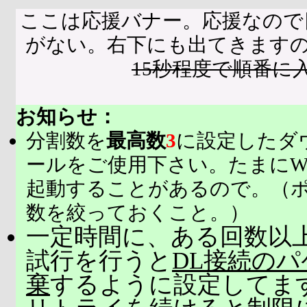
ここは応援バナー。応援なので
がない。右下にも出てきます
15秒程度で順番に
お知らせ：
分割数を
最高数
3
に設定したダ
ールをご使用下さい。たまにW
起動することがあるので。（
数を絞っておくこと。）
一定時間に、ある回数以上
試行を行うと
DL接続の
棄
するように設定してま