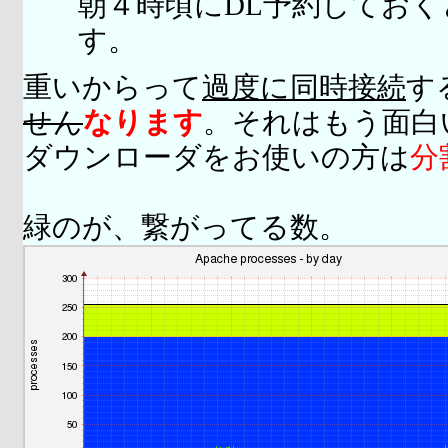
朝４時頃にDL予約してお
す。
重いからって
過度に同時接続
す
せん
なります
。それはもう面白
ダウンローダをお使いの方は
分
緑のが、繋がってる数。