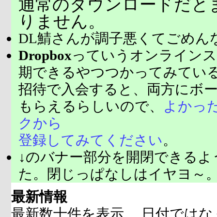
通常のダウンロードだと
りません。
DL鯖さんが調子悪くてごめん
Dropbox
っていうオンラインス
期できるやつつかってみてい
招待で入会すると、両方にボ
もらえるらしいので、
よかっ
クから
登録してみてください
。
↓のバナー部分を開閉できるよ
た。閉じっぱなしはイヤヨ～
最新情報
最新数十件を表示。 日付ではな