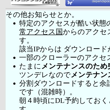
その他お知らせとか。
特定のアクセスが酷い状態
常アクセス国
からのアクセ
す。
該当IPからは ダウンロー
一部のクローラーのアクセ
たまに
メンテナンスのため
ツンデレなので
メンテナン
分割ダウンロードすると余
です（混雑時）。
朝４時頃にDL予約してお
す。