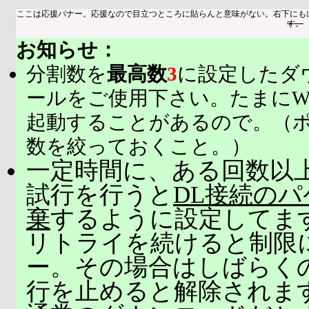
ここは応援バナー。応援なので目立つところに貼らんと意味がない。右下にも
す。
お知らせ：
分割数を
最高数
3
に設定したダ
ールをご使用下さい。たまにW
起動することがあるので。（
数を絞っておくこと。）
一定時間に、ある回数以上
試行を行うと
DL接続の
棄
するように設定してま
リトライを続けると制限
ー。その場合はしばらく
行を止めると解除されま