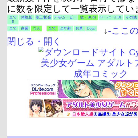
に数を限定して一覧表示してい
全て
体験版
修正/拡張
デモ/ムービー
歌・BGM
ペーパー/PDF
その他
0
↓
-
ここ
全て
商業
同人
全て
全年齢
18禁
Boys
閉じる・開く