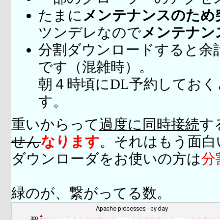
たまに
メンテナンスのため
ツンデレなので
メンテナン
分割ダウンロードすると余
です（混雑時）。
朝４時頃にDL予約してお
す。
重いからって
過度に同時接続
す
せん
なります
。それはもう面白
ダウンローダをお使いの方は
分
緑のが、繋がってる数。