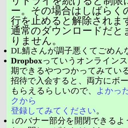
リトライを続けると制限
ー。その場合はしばらく
行を止めると解除されま
通常のダウンロードだと
りません。
DL鯖さんが調子悪くてごめん
Dropbox
っていうオンラインス
期できるやつつかってみてい
招待で入会すると、両方にボ
もらえるらしいので、
よかっ
クから
登録してみてください
。
↓のバナー部分を開閉できるよ