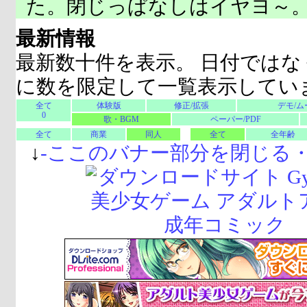
た。閉じっぱなしはイヤヨ～
最新情報
最新数十件を表示。 日付ではな
に数を限定して一覧表示してい
全て
体験版
修正/拡張
デモ/ム
0
歌・BGM
ペーパー/PDF
全て
商業
同人
全て
全年齢
↓
-
ここのバナー部分を閉じる