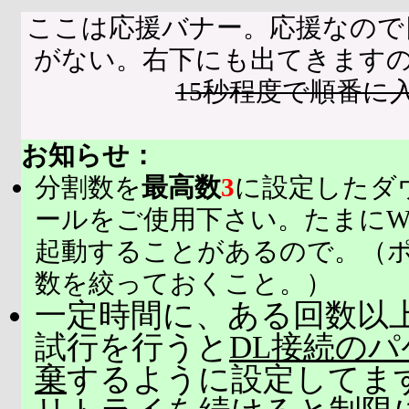
ここは応援バナー。応援なので
がない。右下にも出てきます
15秒程度で順番に
お知らせ：
分割数を
最高数
3
に設定したダ
ールをご使用下さい。たまにW
起動することがあるので。（
数を絞っておくこと。）
一定時間に、ある回数以上
試行を行うと
DL接続の
棄
するように設定してま