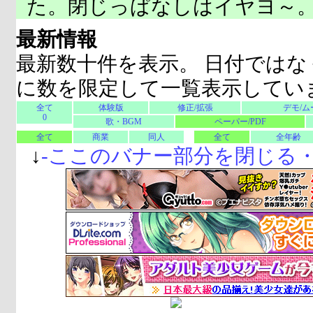
た。閉じっぱなしはイヤヨ～
最新情報
最新数十件を表示。 日付ではな
に数を限定して一覧表示してい
全て
体験版
修正/拡張
デモ/ム
0
歌・BGM
ペーパー/PDF
全て
商業
同人
全て
全年齢
↓
-
ここのバナー部分を閉じる