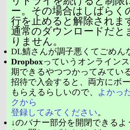
リトライを続けると制限
ー。その場合はしばらく
行を止めると解除されま
通常のダウンロードだと
りません。
DL鯖さんが調子悪くてごめん
Dropbox
っていうオンラインス
期できるやつつかってみてい
招待で入会すると、両方にボ
もらえるらしいので、
よかっ
クから
登録してみてください
。
↓のバナー部分を開閉できるよ