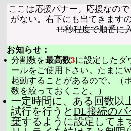
ここは応援バナー。応援なので
がない。右下にも出てきます
15秒程度で順番に
お知らせ：
分割数を
最高数
3
に設定したダ
ールをご使用下さい。たまにW
起動することがあるので。（
数を絞っておくこと。）
一定時間に、ある回数以上
試行を行うと
DL接続の
棄
するように設定してま