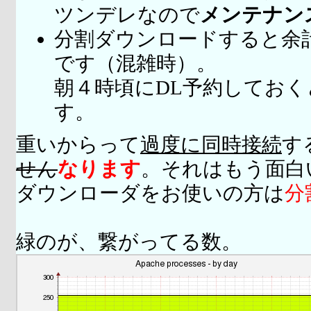
ツンデレなので
メンテナン
分割ダウンロードすると余
です（混雑時）。
朝４時頃にDL予約してお
す。
重いからって
過度に同時接続
す
せん
なります
。それはもう面白
ダウンローダをお使いの方は
分
緑のが、繋がってる数。