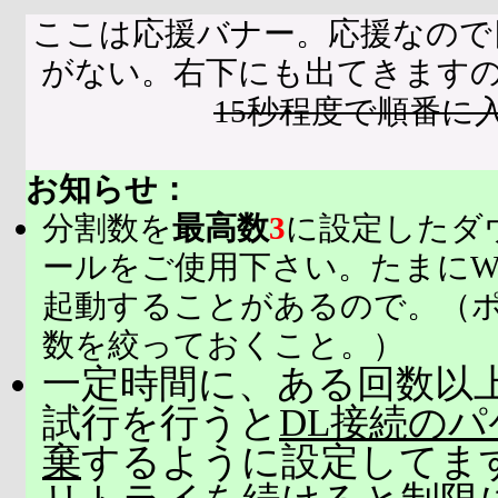
ここは応援バナー。応援なので
がない。右下にも出てきます
15秒程度で順番に
お知らせ：
分割数を
最高数
3
に設定したダ
ールをご使用下さい。たまにW
起動することがあるので。（
数を絞っておくこと。）
一定時間に、ある回数以上
試行を行うと
DL接続の
棄
するように設定してま