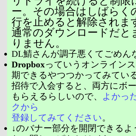
リトライを続けると制限
ー。その場合はしばらく
行を止めると解除されま
通常のダウンロードだと
りません。
DL鯖さんが調子悪くてごめん
Dropbox
っていうオンラインス
期できるやつつかってみてい
招待で入会すると、両方にボ
もらえるらしいので、
よかっ
クから
登録してみてください
。
↓のバナー部分を開閉できるよ