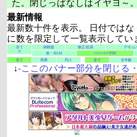
た。閉じっぱなしはイヤヨ～
最新情報
最新数十件を表示。 日付ではな
に数を限定して一覧表示してい
全て
体験版
修正/拡張
デモ/ム
0
歌・BGM
ペーパー/PDF
全て
商業
同人
全て
全年齢
↓
-
ここのバナー部分を閉じる