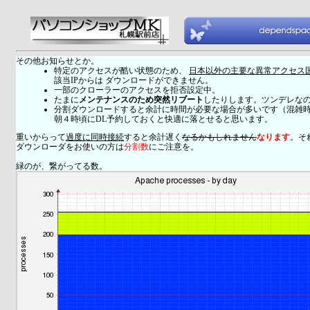
その他お知らせとか。
特定のアクセスが酷い状態のため、
日本以外の主要な異常アクセス
該当IPからは ダウンロードができません。
一部のクローラーのアクセスを拒否設定中。
たまに
メンテナンスのため突然リブート
したりします。ツンデレな
分割ダウンロードすると余計に時間が必要な場合が多いです（混雑
朝４時頃にDL予約しておくと快適に落とせると思います。
重いからって
過度に同時接続
すると余計遅く
なるかもしれません
なります
。そ
ダウンローダをお使いの方は
分割数
にご注意を。
緑のが、繋がってる数。