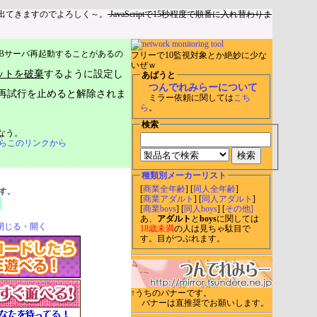
出てきますのでよろしく～。
JavaScriptで15秒程度で順番に入れ替わりま
Bサーバ再起動することがあるの
フリーで10監視対象とか絶妙に少な
いぜｗ
ットを破棄
するように設定し
あばうと
つんでれみらーについて
再試行を止めると解除されま
ミラー依頼に関しては
こち
ら
。
検索
なう。
らこのリンクから
種類別メーカーリスト
[
商業全年齢
] [
同人全年齢
]
す。
[
商業アダルト
] [
同人アダルト
]
[
商業boys
] [
同人boys
] [
その他]
あ、
アダルト
と
boys
に関しては
閉じる・開く
18歳未満
の人は見ちゃ駄目で
す。目がつぶれます。
↑うちのバナーです。
バナーは直推奨でお願いします。