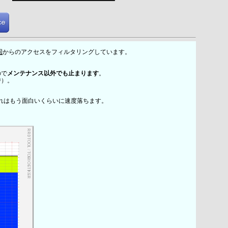
国
からのアクセスをフィルタリングしています。
ので
メンテナンス以外でも止まります
。
時）。
れはもう面白いくらいに速度落ちます。