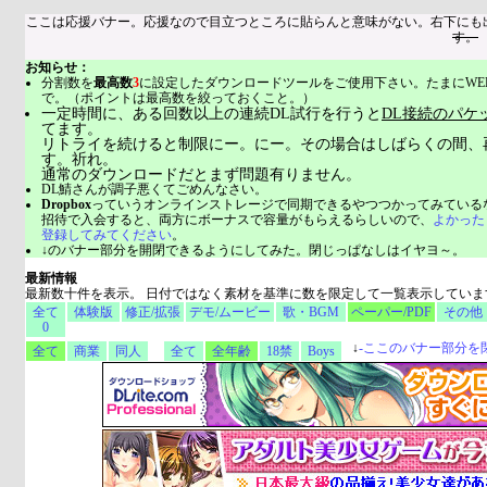
ここは応援バナー。応援なので目立つところに貼らんと意味がない。右下にも
す。
お知らせ：
分割数を
最高数
3
に設定したダウンロードツールをご使用下さい。たまにWE
で。（ポイントは最高数を絞っておくこと。）
一定時間に、ある回数以上の連続DL試行を行うと
DL接続のパケ
てます。
リトライを続けると制限にー。にー。その場合はしばらくの間、
す。祈れ。
通常のダウンロードだとまず問題有りません。
DL鯖さんが調子悪くてごめんなさい。
Dropbox
っていうオンラインストレージで同期できるやつつかってみている
招待で入会すると、両方にボーナスで容量がもらえるらしいので、
よかった
登録してみてください
。
↓のバナー部分を開閉できるようにしてみた。閉じっぱなしはイヤヨ～。
最新情報
最新数十件を表示。 日付ではなく素材を基準に数を限定して一覧表示していま
全て
体験版
修正/拡張
デモ/ムービー
歌・BGM
ペーパー/PDF
その他
0
↓
-
ここのバナー部分を
全て
商業
同人
全て
全年齢
18禁
Boys