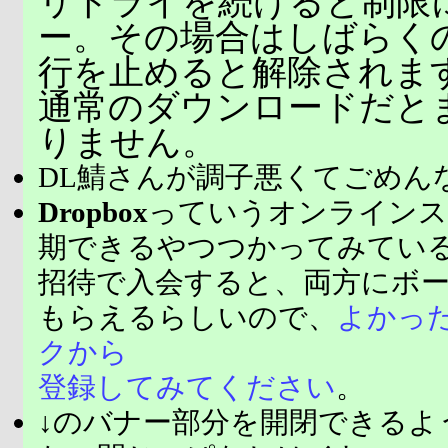
リトライを続けると制限
ー。その場合はしばらく
行を止めると解除されま
通常のダウンロードだと
りません。
DL鯖さんが調子悪くてごめん
Dropbox
っていうオンラインス
期できるやつつかってみてい
招待で入会すると、両方にボ
もらえるらしいので、
よかっ
クから
登録してみてください
。
↓のバナー部分を開閉できるよ