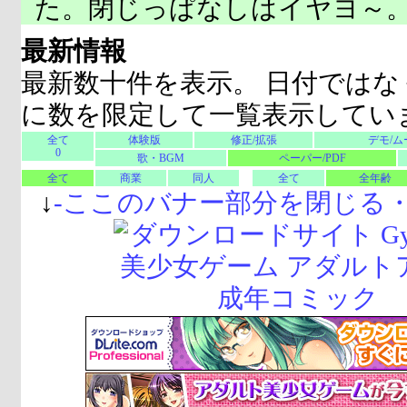
た。閉じっぱなしはイヤヨ～
最新情報
最新数十件を表示。 日付ではな
に数を限定して一覧表示してい
全て
体験版
修正/拡張
デモ/ム
0
歌・BGM
ペーパー/PDF
全て
商業
同人
全て
全年齢
↓
-
ここのバナー部分を閉じる