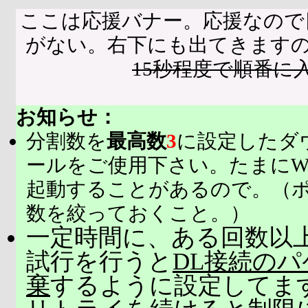
ここは応援バナー。応援なので
がない。右下にも出てきます
15秒程度で順番に
お知らせ：
分割数を
最高数
3
に設定したダ
ールをご使用下さい。たまにW
起動することがあるので。（
数を絞っておくこと。）
一定時間に、ある回数以上
試行を行うと
DL接続の
棄
するように設定してま