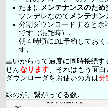
たまに
メンテナンスのため
ツンデレなので
メンテナン
分割ダウンロードすると余
です（混雑時）。
朝４時頃にDL予約してお
す。
重いからって
過度に同時接続
す
せん
なります
。それはもう面白
ダウンローダをお使いの方は
分
緑のが、繋がってる数。