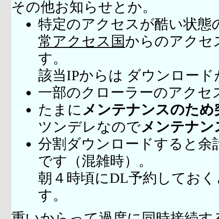
その他お知らせとか。
特定のアクセスが酷い状態
常アクセス国
からのアクセ
す。
該当IPからは ダウンロー
一部のクローラーのアクセ
たまに
メンテナンスのため
ツンデレなので
メンテナン
分割ダウンロードすると余
です（混雑時）。
朝４時頃にDL予約してお
す。
重いからって
過度に同時接続
す