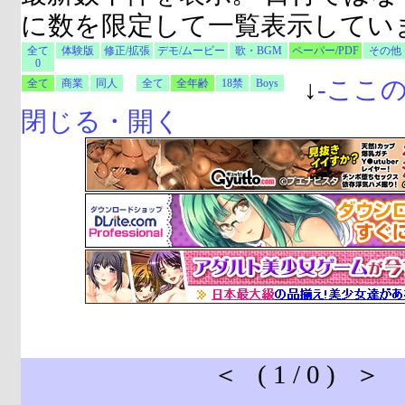
に数を限定して一覧表示してい
全て
体験版
修正/拡張
デモ/ムービー
歌・BGM
ペーパー/PDF
その他
0
↓
-
ここ
全て
商業
同人
全て
全年齢
18禁
Boys
閉じる・開く
＜ ( 1 / 0 ) ＞