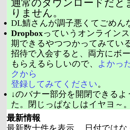
通常のダウンロードだと
りません。
DL鯖さんが調子悪くてごめん
Dropbox
っていうオンラインス
期できるやつつかってみてい
招待で入会すると、両方にボ
もらえるらしいので、
よかっ
クから
登録してみてください
。
↓のバナー部分を開閉できるよ
た。閉じっぱなしはイヤヨ～
最新情報
最新数十件を表示。 日付ではな