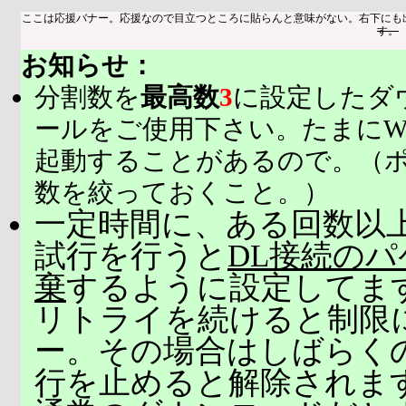
ここは応援バナー。応援なので目立つところに貼らんと意味がない。右下にも
す。
お知らせ：
分割数を
最高数
3
に設定したダ
ールをご使用下さい。たまにW
起動することがあるので。（
数を絞っておくこと。）
一定時間に、ある回数以上
試行を行うと
DL接続の
棄
するように設定してま
リトライを続けると制限
ー。その場合はしばらく
行を止めると解除されま