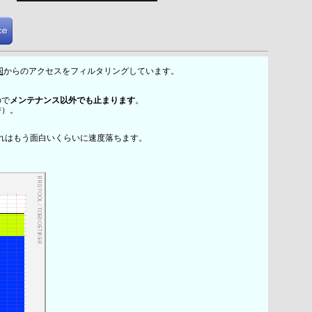
国
からのアクセスをフィルタリングしています。
ので
メンテナンス以外でも止まります
。
時）。
れはもう面白いくらいに速度落ちます。