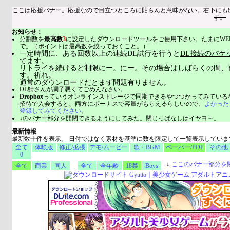
ここは応援バナー。応援なので目立つところに貼らんと意味がない。右下にも
す。
お知らせ：
分割数を
最高数
3
に設定したダウンロードツールをご使用下さい。たまにWE
で。（ポイントは最高数を絞っておくこと。）
一定時間に、ある回数以上の連続DL試行を行うと
DL接続のパケ
てます。
リトライを続けると制限にー。にー。その場合はしばらくの間、
す。祈れ。
通常のダウンロードだとまず問題有りません。
DL鯖さんが調子悪くてごめんなさい。
Dropbox
っていうオンラインストレージで同期できるやつつかってみている
招待で入会すると、両方にボーナスで容量がもらえるらしいので、
よかった
登録してみてください
。
↓のバナー部分を開閉できるようにしてみた。閉じっぱなしはイヤヨ～。
最新情報
最新数十件を表示。 日付ではなく素材を基準に数を限定して一覧表示していま
全て
体験版
修正/拡張
デモ/ムービー
歌・BGM
ペーパー/PDF
その他
0
↓
-
ここのバナー部分を
全て
商業
同人
全て
全年齢
18禁
Boys