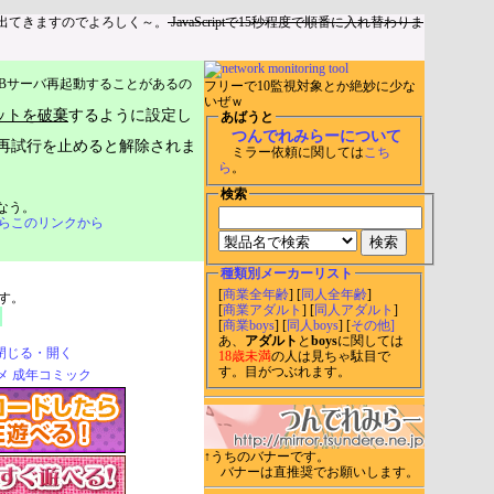
出てきますのでよろしく～。
JavaScriptで15秒程度で順番に入れ替わりま
Bサーバ再起動することがあるの
フリーで10監視対象とか絶妙に少な
いぜｗ
ットを破棄
するように設定し
あばうと
つんでれみらーについて
再試行を止めると解除されま
ミラー依頼に関しては
こち
ら
。
検索
なう。
らこのリンクから
種類別メーカーリスト
[
商業全年齢
] [
同人全年齢
]
す。
[
商業アダルト
] [
同人アダルト
]
[
商業boys
] [
同人boys
] [
その他]
あ、
アダルト
と
boys
に関しては
閉じる・開く
18歳未満
の人は見ちゃ駄目で
す。目がつぶれます。
↑うちのバナーです。
バナーは直推奨でお願いします。