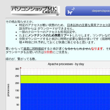
その他お知らせとか。
特定のアクセスが酷い状態のため、
日本以外の主要な異常アクセス
該当IPからは ダウンロードができません。
一部のクローラーのアクセスを拒否設定中。
たまに
メンテナンスのため突然リブート
したりします。ツンデレな
分割ダウンロードすると余計に時間が必要な場合が多いです（混雑
朝４時頃にDL予約しておくと快適に落とせると思います。
重いからって
過度に同時接続
すると余計遅く
なるかもしれません
なります
。そ
ダウンローダをお使いの方は
分割数
にご注意を。
緑のが、繋がってる数。