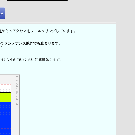
国
からのアクセスをフィルタリングしています。
ので
メンテナンス以外でも止まります
。
時）。
れはもう面白いくらいに速度落ちます。