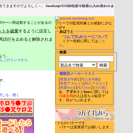
出てきますのでよろしく～。
JavaScriptで15秒程度で順番に入れ替わりま
Bサーバ再起動することがあるの
フリーで10監視対象とか絶妙に少な
いぜｗ
ットを破棄
するように設定し
あばうと
つんでれみらーについて
再試行を止めると解除されま
ミラー依頼に関しては
こち
ら
。
検索
なう。
らこのリンクから
種類別メーカーリスト
[
商業全年齢
] [
同人全年齢
]
す。
[
商業アダルト
] [
同人アダルト
]
[
商業boys
] [
同人boys
] [
その他]
あ、
アダルト
と
boys
に関しては
閉じる・開く
18歳未満
の人は見ちゃ駄目で
す。目がつぶれます。
↑うちのバナーです。
バナーは直推奨でお願いします。