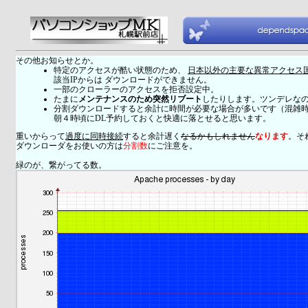
その他お知らせとか。
特定のアクセスが酷い状態のため、
日本以外の主要な異常アクセス
該当IPからは ダウンロードができません。
一部のクローラーのアクセスを拒否設定中。
たまに
メンテナンスのため突然リブート
したりします。ツンデレな
分割ダウンロードすると余計に時間が必要な場合が多いです（混雑
朝４時頃にDL予約しておくと快適に落とせると思います。
重いからって
過度に同時接続
すると余計遅く
なるかもしれません
なります
。そ
ダウンローダをお使いの方は
分割数
にご注意を。
緑のが、繋がってる数。