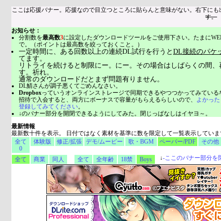
ここは応援バナー。応援なので目立つところに貼らんと意味がない。右下にも
す。
お知らせ：
分割数を
最高数
3
に設定したダウンロードツールをご使用下さい。たまにWE
で。（ポイントは最高数を絞っておくこと。）
一定時間に、ある回数以上の連続DL試行を行うと
DL接続のパケ
てます。
リトライを続けると制限にー。にー。その場合はしばらくの間、
す。祈れ。
通常のダウンロードだとまず問題有りません。
DL鯖さんが調子悪くてごめんなさい。
Dropbox
っていうオンラインストレージで同期できるやつつかってみている
招待で入会すると、両方にボーナスで容量がもらえるらしいので、
よかった
登録してみてください
。
↓のバナー部分を開閉できるようにしてみた。閉じっぱなしはイヤヨ～。
最新情報
最新数十件を表示。 日付ではなく素材を基準に数を限定して一覧表示していま
全て
体験版
修正/拡張
デモ/ムービー
歌・BGM
ペーパー/PDF
その他
0
↓
-
ここのバナー部分を
全て
商業
同人
全て
全年齢
18禁
Boys