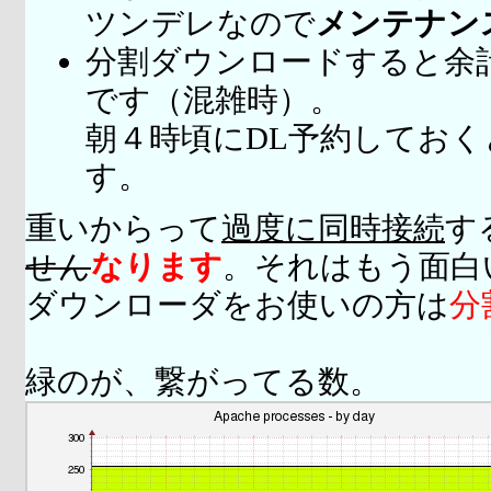
ツンデレなので
メンテナン
分割ダウンロードすると余
です（混雑時）。
朝４時頃にDL予約してお
す。
重いからって
過度に同時接続
す
せん
なります
。それはもう面白
ダウンローダをお使いの方は
分
緑のが、繋がってる数。