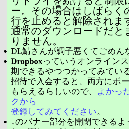
リトライを続けると制限
ー。その場合はしばらく
行を止めると解除されま
通常のダウンロードだと
りません。
DL鯖さんが調子悪くてごめん
Dropbox
っていうオンラインス
期できるやつつかってみてい
招待で入会すると、両方にボ
もらえるらしいので、
よかっ
クから
登録してみてください
。
↓のバナー部分を開閉できるよ