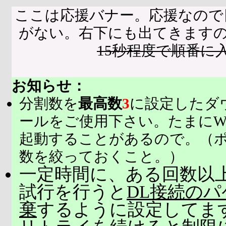
ここは応援バナー。応援なので
がない。右下にも出てきます
15秒程度で順番に
お知らせ：
分割数を
最高数
3
に設定したダ
ールをご使用下さい。たまにW
起動することがあるので。（
数を絞っておくこと。）
一定時間に、ある回数以上
試行を行うと
DL接続の
棄
するように設定してま