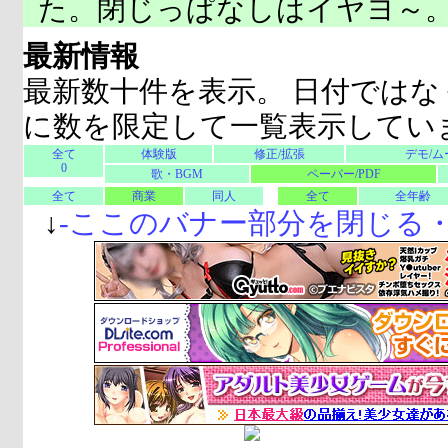
た。閉じっぱなしはイヤヨ～
最新情報
最新数十件を表示。 日付ではな
に数を限定して一覧表示してい
全て
体験版
修正/拡張
デモ/ム
0
歌・BGM
ペーパー/PDF
全て
商業
同人
全て
全年齢
↓
-
ここのバナー部分を閉じる