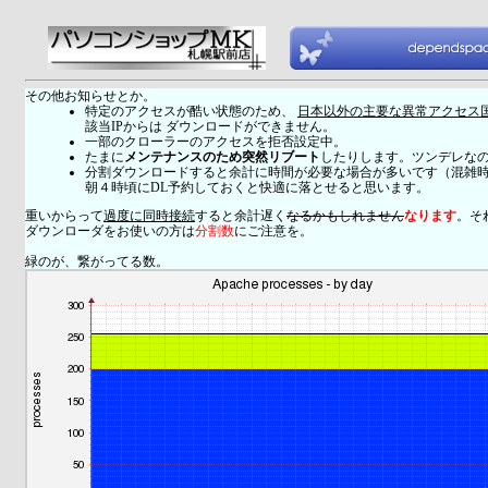
その他お知らせとか。
特定のアクセスが酷い状態のため、
日本以外の主要な異常アクセス
該当IPからは ダウンロードができません。
一部のクローラーのアクセスを拒否設定中。
たまに
メンテナンスのため突然リブート
したりします。ツンデレな
分割ダウンロードすると余計に時間が必要な場合が多いです（混雑
朝４時頃にDL予約しておくと快適に落とせると思います。
重いからって
過度に同時接続
すると余計遅く
なるかもしれません
なります
。そ
ダウンローダをお使いの方は
分割数
にご注意を。
緑のが、繋がってる数。