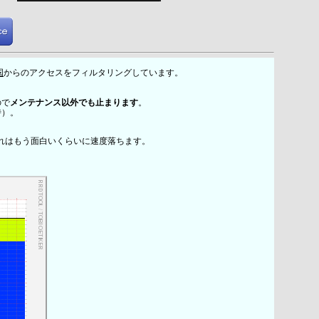
国
からのアクセスをフィルタリングしています。
ので
メンテナンス以外でも止まります
。
時）。
れはもう面白いくらいに速度落ちます。