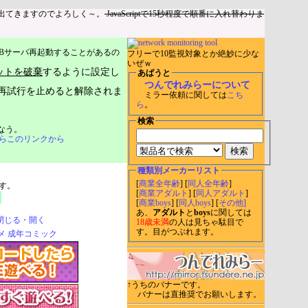
出てきますのでよろしく～。
JavaScriptで15秒程度で順番に入れ替わりま
Bサーバ再起動することがあるの
フリーで10監視対象とか絶妙に少な
いぜｗ
ットを破棄
するように設定し
あばうと
つんでれみらーについて
再試行を止めると解除されま
ミラー依頼に関しては
こち
ら
。
検索
なう。
らこのリンクから
種類別メーカーリスト
[
商業全年齢
] [
同人全年齢
]
す。
[
商業アダルト
] [
同人アダルト
]
[
商業boys
] [
同人boys
] [
その他]
あ、
アダルト
と
boys
に関しては
閉じる・開く
18歳未満
の人は見ちゃ駄目で
す。目がつぶれます。
↑うちのバナーです。
バナーは直推奨でお願いします。