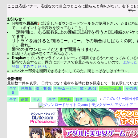
ここは応援バナー。応援なので目立つところに貼らんと意味がない。右下にも
す。
お知らせ：
分割数を
最高数
3
に設定したダウンロードツールをご使用下さい。たまにWE
で。（ポイントは最高数を絞っておくこと。）
一定時間に、ある回数以上の連続DL試行を行うと
DL接続のパケ
てます。
リトライを続けると制限にー。にー。その場合はしばらくの間、
す。祈れ。
通常のダウンロードだとまず問題有りません。
DL鯖さんが調子悪くてごめんなさい。
Dropbox
っていうオンラインストレージで同期できるやつつかってみている
招待で入会すると、両方にボーナスで容量がもらえるらしいので、
よかった
登録してみてください
。
↓のバナー部分を開閉できるようにしてみた。閉じっぱなしはイヤヨ～。
最新情報
最新数十件を表示。 日付ではなく素材を基準に数を限定して一覧表示していま
全て
体験版
修正/拡張
デモ/ムービー
歌・BGM
ペーパー/PDF
その他
0
↓
-
ここのバナー部分を
全て
商業
同人
全て
全年齢
18禁
Boys