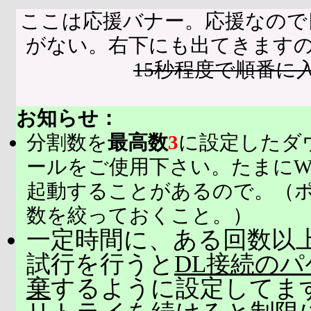
ここは応援バナー。応援なので
がない。右下にも出てきます
15秒程度で順番に
お知らせ：
分割数を
最高数
3
に設定したダ
ールをご使用下さい。たまにW
起動することがあるので。（
数を絞っておくこと。）
一定時間に、ある回数以上
試行を行うと
DL接続の
棄
するように設定してま