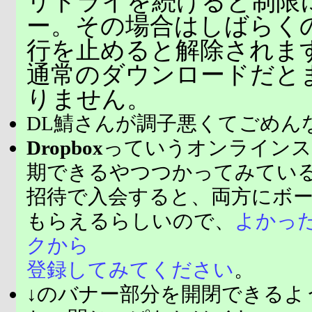
リトライを続けると制限
ー。その場合はしばらく
行を止めると解除されま
通常のダウンロードだと
りません。
DL鯖さんが調子悪くてごめん
Dropbox
っていうオンラインス
期できるやつつかってみてい
招待で入会すると、両方にボ
もらえるらしいので、
よかっ
クから
登録してみてください
。
↓のバナー部分を開閉できるよ