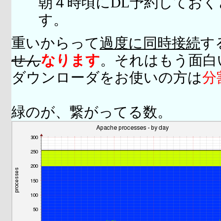
朝４時頃にDL予約してお
す。
重いからって
過度に同時接続
す
せん
なります
。それはもう面白
ダウンローダをお使いの方は
分
緑のが、繋がってる数。