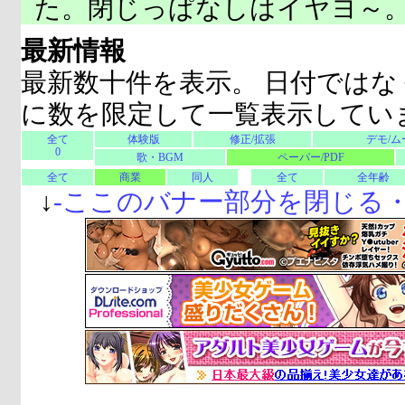
た。閉じっぱなしはイヤヨ～
最新情報
最新数十件を表示。 日付ではな
に数を限定して一覧表示してい
全て
体験版
修正/拡張
デモ/ム
0
歌・BGM
ペーパー/PDF
全て
商業
同人
全て
全年齢
↓
-
ここのバナー部分を閉じる