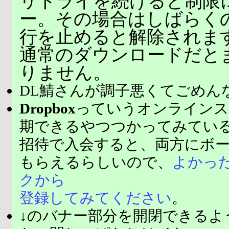
リトライを続けると制限
ー。その場合はしばらく
行を止めると解除されま
通常のダウンロードだと
りません。
DL鯖さんが調子悪くてごめん
Dropbox
っていうオンラインス
期できるやつつかってみてい
招待で入会すると、両方にボ
もらえるらしいので、
よかっ
クから
登録してみてください
。
↓のバナー部分を開閉できるよ