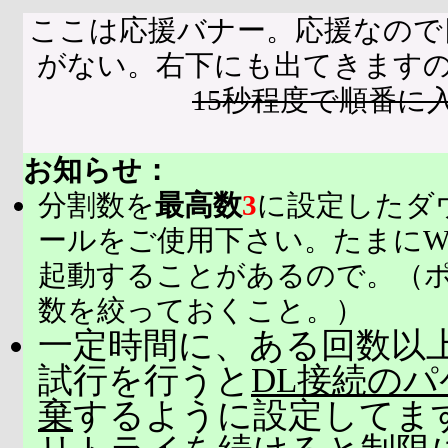
ここは応援バナー。応援なので
がない。右下にも出てきます
15秒程度で順番に
お知らせ：
分割数を
最高数
3
に設定したダ
ールをご使用下さい。たまにW
起動することがあるので。（
数を絞っておくこと。）
一定時間に、ある回数以上
試行を行うと
DL接続の
棄
するように設定してま