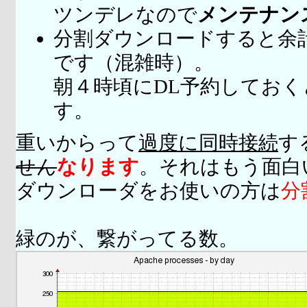
ツンデレなので
メンテナン
分割ダウンロードすると余
です（混雑時）。
朝４時頃にDL予約してお
す。
重いからって
過度に同時接続
す
せん
なります
。それはもう面白
ダウンローダをお使いの方は
分
緑のが、繋がってる数。