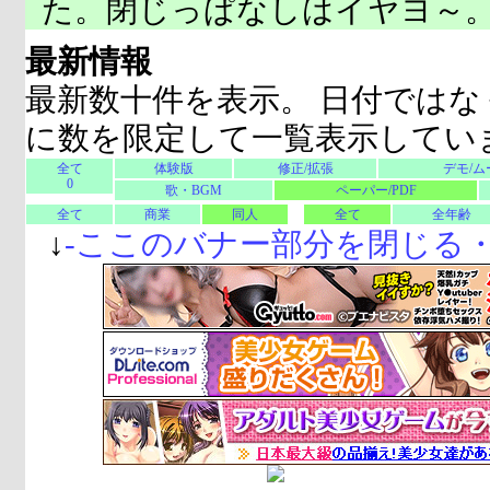
た。閉じっぱなしはイヤヨ～
最新情報
最新数十件を表示。 日付ではな
に数を限定して一覧表示してい
全て
体験版
修正/拡張
デモ/ム
0
歌・BGM
ペーパー/PDF
全て
商業
同人
全て
全年齢
↓
-
ここのバナー部分を閉じる