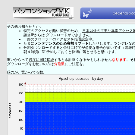
その他お知らせとか。
特定のアクセスが酷い状態のため、
日本以外の主要な異常アクセス
該当IPからは ダウンロードができません。
一部のクローラーのアクセスを拒否設定中。
たまに
メンテナンスのため突然リブート
したりします。ツンデレな
分割ダウンロードすると余計に時間が必要な場合が多いです（混雑
朝４時頃にDL予約しておくと快適に落とせると思います。
重いからって
過度に同時接続
すると余計遅く
なるかもしれません
なります
。そ
ダウンローダをお使いの方は
分割数
にご注意を。
緑のが、繋がってる数。