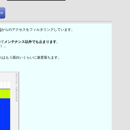
国
からのアクセスをフィルタリングしています。
ので
メンテナンス以外でも止まります
。
時）。
れはもう面白いくらいに速度落ちます。