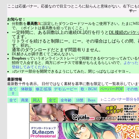
ここは応援バナー。応援なので目立つところに貼らんと意味がない。右下にも
す。
お知らせ：
分割数を
最高数
3
に設定したダウンロードツールをご使用下さい。たまにWE
で。（ポイントは最高数を絞っておくこと。）
一定時間に、ある回数以上の連続DL試行を行うと
DL接続のパケ
てます。
リトライを続けると制限にー。にー。その場合はしばらくの間、
す。祈れ。
通常のダウンロードだとまず問題有りません。
DL鯖さんが調子悪くてごめんなさい。
Dropbox
っていうオンラインストレージで同期できるやつつかってみている
招待で入会すると、両方にボーナスで容量がもらえるらしいので、
よかった
登録してみてください
。
↓のバナー部分を開閉できるようにしてみた。閉じっぱなしはイヤヨ～。
最新情報
最新数十件を表示。 日付ではなく素材を基準に数を限定して一覧表示していま
全て
体験版
修正/拡張
デモ/ムービー
歌・BGM
ペーパー/PDF
その他
0
↓
-
ここのバナー部分を
全て
商業
同人
全て
全年齢
18禁
Boys