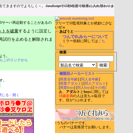
出てきますのでよろしく～。
JavaScriptで15秒程度で順番に入れ替わりま
Bサーバ再起動することがあるの
フリーで10監視対象とか絶妙に少な
いぜｗ
ットを破棄
するように設定し
あばうと
つんでれみらーについて
再試行を止めると解除されま
ミラー依頼に関しては
こち
ら
。
検索
なう。
らこのリンクから
種類別メーカーリスト
[
商業全年齢
] [
同人全年齢
]
す。
[
商業アダルト
] [
同人アダルト
]
[
商業boys
] [
同人boys
] [
その他]
あ、
アダルト
と
boys
に関しては
閉じる・開く
18歳未満
の人は見ちゃ駄目で
す。目がつぶれます。
↑うちのバナーです。
バナーは直推奨でお願いします。