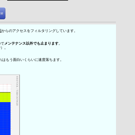
国
からのアクセスをフィルタリングしています。
ので
メンテナンス以外でも止まります
。
時）。
れはもう面白いくらいに速度落ちます。