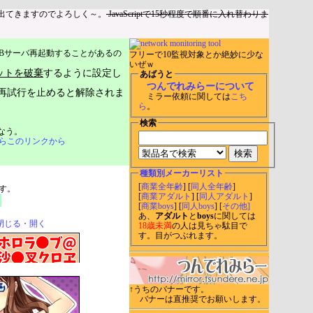
出てきますのでよろしく～。
JavaScriptで15秒程度で順番に入れ替わりま
Bサーバ再起動することがあるの
フリーで10監視対象とか絶妙に少な
いぜｗ
ットを破棄
するように設定し
あばうと
つんでれみらーについて
再試行を止めると解除されま
ミラー依頼に関しては
こち
ら
。
検索
なう。
らこのリンクから
種類別メーカーリスト
[
商業全年齢
] [
同人全年齢
]
す。
[
商業アダルト
] [
同人アダルト
]
[
商業boys
] [
同人boys
] [
その他]
あ、
アダルト
と
boys
に関しては
閉じる・開く
18歳未満
の人は見ちゃ駄目で
す。目がつぶれます。
↑うちのバナーです。
バナーは直推奨でお願いします。