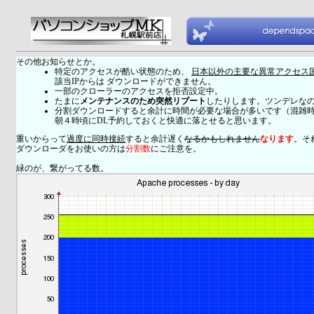
その他お知らせとか。
特定のアクセスが酷い状態のため、
日本以外の主要な異常アクセス
該当IPからは ダウンロードができません。
一部のクローラーのアクセスを拒否設定中。
たまに
メンテナンスのため突然リブート
したりします。ツンデレな
分割ダウンロードすると余計に時間が必要な場合が多いです（混雑
朝４時頃にDL予約しておくと快適に落とせると思います。
重いからって
過度に同時接続
すると余計遅く
なるかもしれません
なります
。そ
ダウンローダをお使いの方は
分割数
にご注意を。
緑のが、繋がってる数。