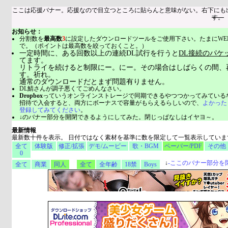
ここは応援バナー。応援なので目立つところに貼らんと意味がない。右下にも
す。
お知らせ：
分割数を
最高数
3
に設定したダウンロードツールをご使用下さい。たまにWE
で。（ポイントは最高数を絞っておくこと。）
一定時間に、ある回数以上の連続DL試行を行うと
DL接続のパケ
てます。
リトライを続けると制限にー。にー。その場合はしばらくの間、
す。祈れ。
通常のダウンロードだとまず問題有りません。
DL鯖さんが調子悪くてごめんなさい。
Dropbox
っていうオンラインストレージで同期できるやつつかってみている
招待で入会すると、両方にボーナスで容量がもらえるらしいので、
よかった
登録してみてください
。
↓のバナー部分を開閉できるようにしてみた。閉じっぱなしはイヤヨ～。
最新情報
最新数十件を表示。 日付ではなく素材を基準に数を限定して一覧表示していま
全て
体験版
修正/拡張
デモ/ムービー
歌・BGM
ペーパー/PDF
その他
0
↓
-
ここのバナー部分を
全て
商業
同人
全て
全年齢
18禁
Boys