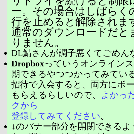
リトライを続けると制限
ー。その場合はしばらく
行を止めると解除されま
通常のダウンロードだと
りません。
DL鯖さんが調子悪くてごめん
Dropbox
っていうオンラインス
期できるやつつかってみてい
招待で入会すると、両方にボ
もらえるらしいので、
よかっ
クから
登録してみてください
。
↓のバナー部分を開閉できるよ