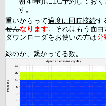
朝４時頃にDL予約してお
す。
重いからって
過度に同時接続
す
せん
なります
。それはもう面白
ダウンローダをお使いの方は
分
緑のが、繋がってる数。