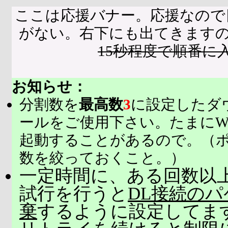
ここは応援バナー。応援なので
がない。右下にも出てきます
15秒程度で順番に
お知らせ：
分割数を
最高数
3
に設定したダ
ールをご使用下さい。たまにW
起動することがあるので。（
数を絞っておくこと。）
一定時間に、ある回数以上
試行を行うと
DL接続の
棄
するように設定してま