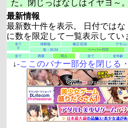
た。閉じっぱなしはイヤヨ～
最新情報
最新数十件を表示。 日付ではな
に数を限定して一覧表示してい
全て
体験版
修正/拡張
デモ/ム
0
歌・BGM
ペーパー/PDF
全て
商業
同人
全て
全年齢
↓
-
ここのバナー部分を閉じる