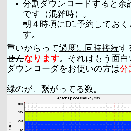
分割ダウンロードすると余
です（混雑時）。
朝４時頃にDL予約してお
す。
重いからって
過度に同時接続
す
せん
なります
。それはもう面白
ダウンローダをお使いの方は
分
緑のが、繋がってる数。