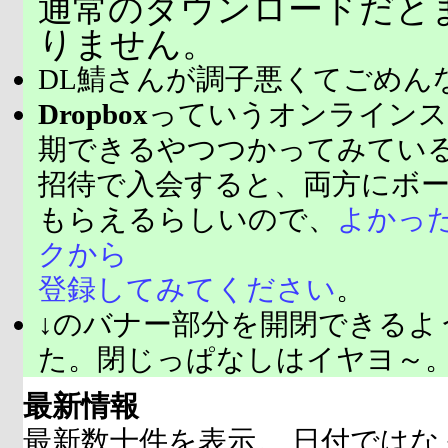
通常のダウンロードだと
りません。
DL鯖さんが調子悪くてごめん
Dropbox
っていうオンラインス
期できるやつつかってみてい
招待で入会すると、両方にボ
もらえるらしいので、
よかっ
クから
登録してみてください
。
↓のバナー部分を開閉できるよ
た。閉じっぱなしはイヤヨ～
最新情報
最新数十件を表示。 日付ではな