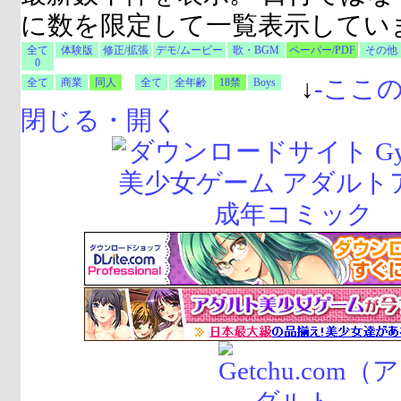
に数を限定して一覧表示してい
全て
体験版
修正/拡張
デモ/ムービー
歌・BGM
ペーパー/PDF
その他
0
↓
-
ここ
全て
商業
同人
全て
全年齢
18禁
Boys
閉じる・開く