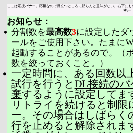
ここは応援バナー。応援なので目立つところに貼らんと意味がない。右下にも
す。
お知らせ：
分割数を
最高数
3
に設定したダ
ールをご使用下さい。たまにW
起動することがあるので。（
数を絞っておくこと。）
一定時間に、ある回数以上
試行を行うと
DL接続の
棄
するように設定してま
リトライを続けると制限
ー。その場合はしばらく
行を止めると解除されま