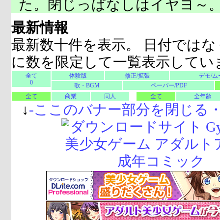
た。閉じっぱなしはイヤヨ～
最新情報
最新数十件を表示。 日付ではな
に数を限定して一覧表示してい
全て
体験版
修正/拡張
デモ/ム
0
歌・BGM
ペーパー/PDF
全て
商業
同人
全て
全年齢
↓
-
ここのバナー部分を閉じる