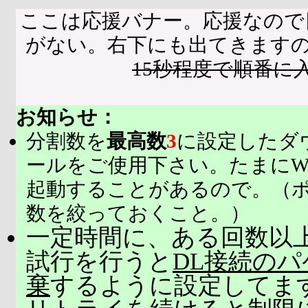
ここは応援バナー。応援なので
がない。右下にも出てきます
15秒程度で順番に
お知らせ：
分割数を
最高数
3
に設定したダ
ールをご使用下さい。たまにW
起動することがあるので。（
数を絞っておくこと。）
一定時間に、ある回数以上
試行を行うと
DL接続の
棄
するように設定してま