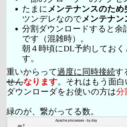
たまに
メンテナンスのため
ツンデレなので
メンテナン
分割ダウンロードすると余
です（混雑時）。
朝４時頃にDL予約してお
す。
重いからって
過度に同時接続
す
せん
なります
。それはもう面白
ダウンローダをお使いの方は
分
緑のが、繋がってる数。