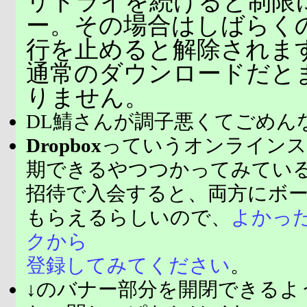
リトライを続けると制限
ー。その場合はしばらく
行を止めると解除されま
通常のダウンロードだと
りません。
DL鯖さんが調子悪くてごめん
Dropbox
っていうオンラインス
期できるやつつかってみてい
招待で入会すると、両方にボ
もらえるらしいので、
よかっ
クから
登録してみてください
。
↓のバナー部分を開閉できるよ