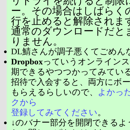
リトライを続けると制限
ー。その場合はしばらく
行を止めると解除されま
通常のダウンロードだと
りません。
DL鯖さんが調子悪くてごめん
Dropbox
っていうオンラインス
期できるやつつかってみてい
招待で入会すると、両方にボ
もらえるらしいので、
よかっ
クから
登録してみてください
。
↓のバナー部分を開閉できるよ