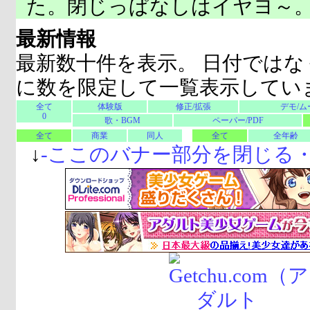
た。閉じっぱなしはイヤヨ～
最新情報
最新数十件を表示。 日付ではな
に数を限定して一覧表示してい
全て
体験版
修正/拡張
デモ/ム
0
歌・BGM
ペーパー/PDF
全て
商業
同人
全て
全年齢
↓
-
ここのバナー部分を閉じる