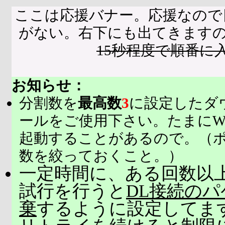
ここは応援バナー。応援なので
がない。右下にも出てきます
15秒程度で順番に
お知らせ：
分割数を
最高数
3
に設定したダ
ールをご使用下さい。たまにW
起動することがあるので。（
数を絞っておくこと。）
一定時間に、ある回数以上
試行を行うと
DL接続の
棄
するように設定してま