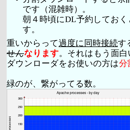
です（混雑時）。
朝４時頃にDL予約してお
す。
重いからって
過度に同時接続
す
せん
なります
。それはもう面白
ダウンローダをお使いの方は
分
緑のが、繋がってる数。