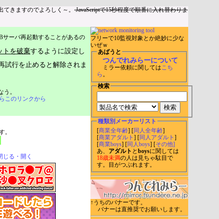
出てきますのでよろしく～。
JavaScriptで15秒程度で順番に入れ替わりま
Bサーバ再起動することがあるの
フリーで10監視対象とか絶妙に少な
いぜｗ
ットを破棄
するように設定し
あばうと
つんでれみらーについて
再試行を止めると解除されま
ミラー依頼に関しては
こち
ら
。
検索
なう。
らこのリンクから
種類別メーカーリスト
[
商業全年齢
] [
同人全年齢
]
す。
[
商業アダルト
] [
同人アダルト
]
[
商業boys
] [
同人boys
] [
その他]
あ、
アダルト
と
boys
に関しては
閉じる・開く
18歳未満
の人は見ちゃ駄目で
す。目がつぶれます。
↑うちのバナーです。
バナーは直推奨でお願いします。