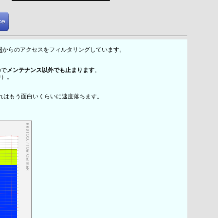
国
からのアクセスをフィルタリングしています。
ので
メンテナンス以外でも止まります
。
時）。
れはもう面白いくらいに速度落ちます。