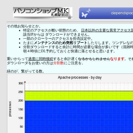
その他お知らせとか。
特定のアクセスが酷い状態のため、
日本以外の主要な異常アクセス
該当IPからは ダウンロードができません。
一部のクローラーのアクセスを拒否設定中。
たまに
メンテナンスのため突然リブート
したりします。ツンデレな
分割ダウンロードすると余計に時間が必要な場合が多いです（混雑
朝４時頃にDL予約しておくと快適に落とせると思います。
重いからって
過度に同時接続
すると余計遅く
なるかもしれません
なります
。そ
ダウンローダをお使いの方は
分割数
にご注意を。
緑のが、繋がってる数。