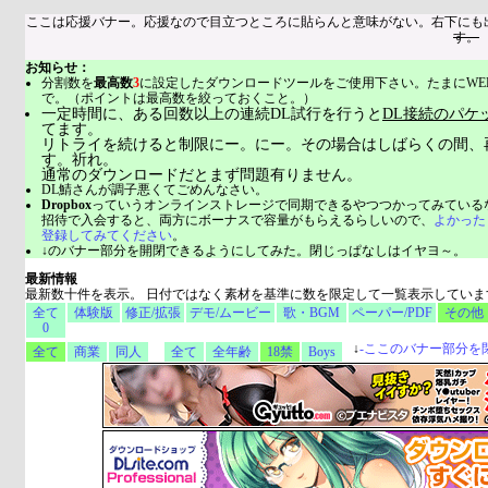
ここは応援バナー。応援なので目立つところに貼らんと意味がない。右下にも
す。
お知らせ：
分割数を
最高数
3
に設定したダウンロードツールをご使用下さい。たまにWE
で。（ポイントは最高数を絞っておくこと。）
一定時間に、ある回数以上の連続DL試行を行うと
DL接続のパケ
てます。
リトライを続けると制限にー。にー。その場合はしばらくの間、
す。祈れ。
通常のダウンロードだとまず問題有りません。
DL鯖さんが調子悪くてごめんなさい。
Dropbox
っていうオンラインストレージで同期できるやつつかってみている
招待で入会すると、両方にボーナスで容量がもらえるらしいので、
よかった
登録してみてください
。
↓のバナー部分を開閉できるようにしてみた。閉じっぱなしはイヤヨ～。
最新情報
最新数十件を表示。 日付ではなく素材を基準に数を限定して一覧表示していま
全て
体験版
修正/拡張
デモ/ムービー
歌・BGM
ペーパー/PDF
その他
0
↓
-
ここのバナー部分を
全て
商業
同人
全て
全年齢
18禁
Boys