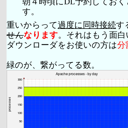
朝４時頃にDL予約してお
す。
重いからって
過度に同時接続
す
せん
なります
。それはもう面白
ダウンローダをお使いの方は
分
緑のが、繋がってる数。