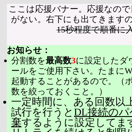
ここは応援バナー。応援なので
がない。右下にも出てきます
15秒程度で順番に
お知らせ：
分割数を
最高数
3
に設定したダ
ールをご使用下さい。たまにW
起動することがあるので。（
数を絞っておくこと。）
一定時間に、ある回数以上
試行を行うと
DL接続の
棄
するように設定してま