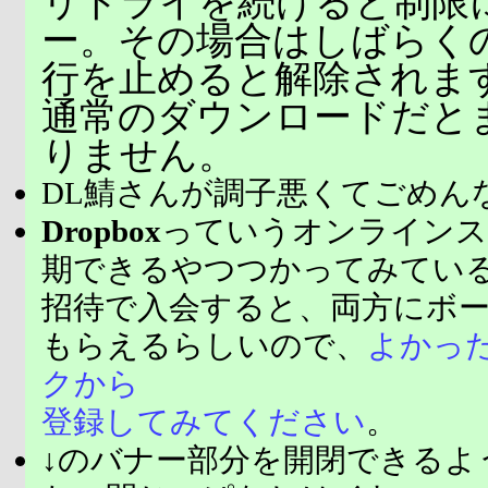
リトライを続けると制限
ー。その場合はしばらく
行を止めると解除されま
通常のダウンロードだと
りません。
DL鯖さんが調子悪くてごめん
Dropbox
っていうオンラインス
期できるやつつかってみてい
招待で入会すると、両方にボ
もらえるらしいので、
よかっ
クから
登録してみてください
。
↓のバナー部分を開閉できるよ