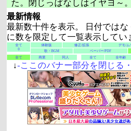
た。閉じっぱなしはイヤヨ～
最新情報
最新数十件を表示。 日付ではな
に数を限定して一覧表示してい
全て
体験版
修正/拡張
デモ/ム
0
歌・BGM
ペーパー/PDF
全て
商業
同人
全て
全年齢
↓
-
ここのバナー部分を閉じる