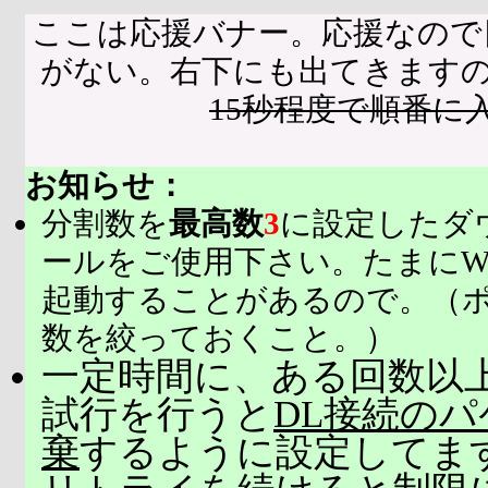
ここは応援バナー。応援なので
がない。右下にも出てきます
15秒程度で順番に
お知らせ：
分割数を
最高数
3
に設定したダ
ールをご使用下さい。たまにW
起動することがあるので。（
数を絞っておくこと。）
一定時間に、ある回数以上
試行を行うと
DL接続の
棄
するように設定してま