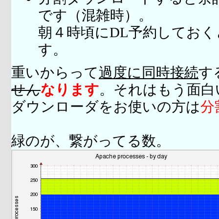
です（混雑時）。
朝４時頃にDL予約してお
す。
重いからって
過度に同時接続
す
せん
なります
。それはもう面白
ダウンローダをお使いの方は
分
緑のが、繋がってる数。