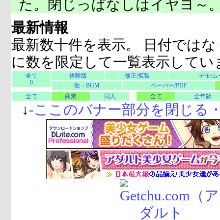
た。閉じっぱなしはイヤヨ～
最新情報
最新数十件を表示。 日付ではな
に数を限定して一覧表示してい
全て
体験版
修正/拡張
デモ/ム
0
歌・BGM
ペーパー/PDF
全て
商業
同人
全て
全年齢
↓
-
ここのバナー部分を閉じる