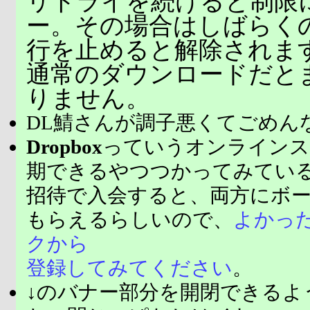
リトライを続けると制限
ー。その場合はしばらく
行を止めると解除されま
通常のダウンロードだと
りません。
DL鯖さんが調子悪くてごめん
Dropbox
っていうオンラインス
期できるやつつかってみてい
招待で入会すると、両方にボ
もらえるらしいので、
よかっ
クから
登録してみてください
。
↓のバナー部分を開閉できるよ