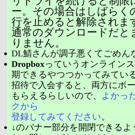
リトライを続けると制限
ー。その場合はしばらく
行を止めると解除されま
通常のダウンロードだと
りません。
DL鯖さんが調子悪くてごめん
Dropbox
っていうオンラインス
期できるやつつかってみてい
招待で入会すると、両方にボ
もらえるらしいので、
よかっ
クから
登録してみてください
。
↓のバナー部分を開閉できるよ