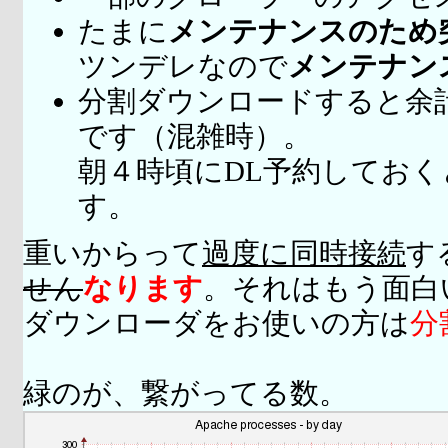
たまに
メンテナンスのため
ツンデレなので
メンテナン
分割ダウンロードすると余
です（混雑時）。
朝４時頃にDL予約してお
す。
重いからって
過度に同時接続
す
せん
なります
。それはもう面白
ダウンローダをお使いの方は
分
緑のが、繋がってる数。