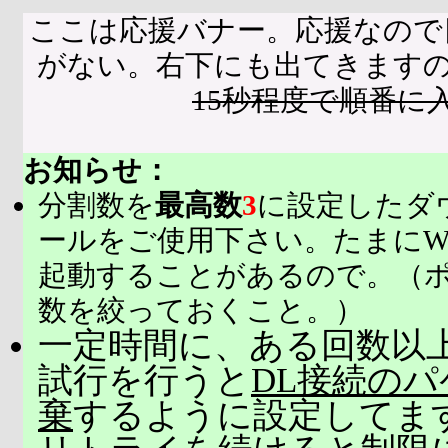
ここは応援バナー。応援なので
がない。右下にも出てきます
15秒程度で順番に
お知らせ：
分割数を
最高数
3
に設定したダ
ールをご使用下さい。たまにW
起動することがあるので。（
数を絞っておくこと。）
一定時間に、ある回数以上
試行を行うと
DL接続の
棄
するように設定してま