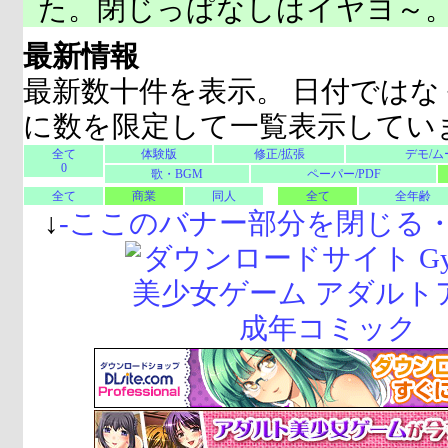
た。閉じっぱなしはイヤヨ～
最新情報
最新数十件を表示。 日付ではな
に数を限定して一覧表示してい
全て
体験版
修正/拡張
デモ/ム
0
歌・BGM
ペーパー/PDF
全て
商業
同人
全て
全年齢
↓
-
ここのバナー部分を閉じる