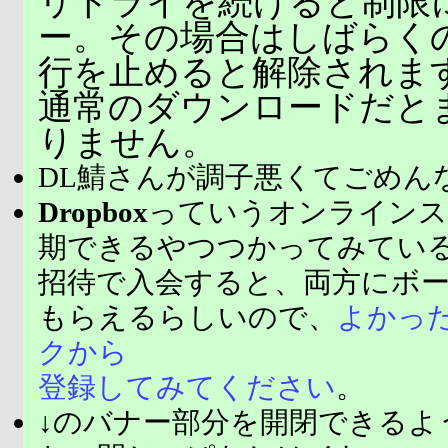
リトライを続けると制限
ー。その場合はしばらく
行を止めると解除されま
通常のダウンロードだと
りません。
DL鯖さんが調子悪くてごめん
Dropbox
っていうオンラインス
期できるやつつかってみてい
招待で入会すると、両方にボ
もらえるらしいので、
よかっ
クから
登録してみてください
。
↓のバナー部分を開閉できるよ