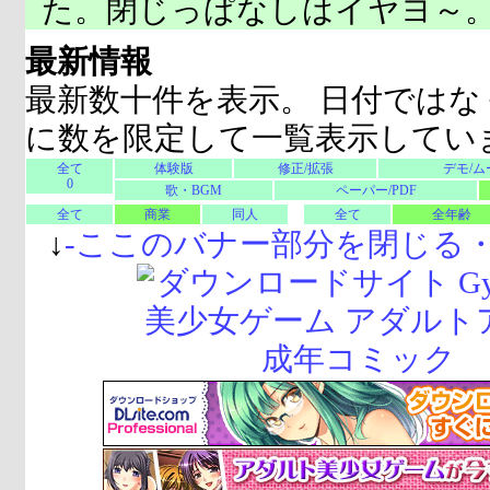
た。閉じっぱなしはイヤヨ～
最新情報
最新数十件を表示。 日付ではな
に数を限定して一覧表示してい
全て
体験版
修正/拡張
デモ/ム
0
歌・BGM
ペーパー/PDF
全て
商業
同人
全て
全年齢
↓
-
ここのバナー部分を閉じる