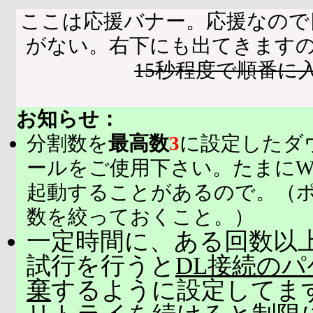
ここは応援バナー。応援なので
がない。右下にも出てきます
15秒程度で順番に
お知らせ：
分割数を
最高数
3
に設定したダ
ールをご使用下さい。たまにW
起動することがあるので。（
数を絞っておくこと。）
一定時間に、ある回数以上
試行を行うと
DL接続の
棄
するように設定してま