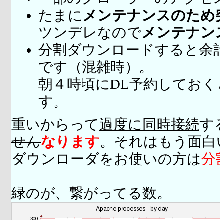
たまに
メンテナンスのため
ツンデレなので
メンテナン
分割ダウンロードすると余
です（混雑時）。
朝４時頃にDL予約してお
す。
重いからって
過度に同時接続
す
せん
なります
。それはもう面白
ダウンローダをお使いの方は
分
緑のが、繋がってる数。