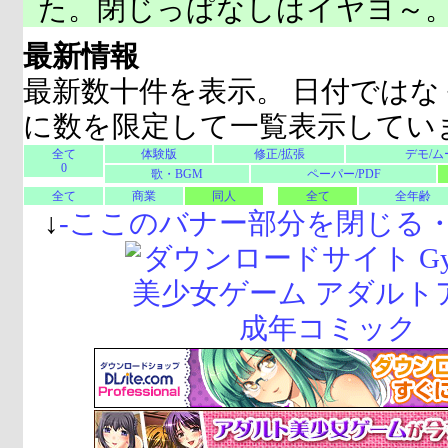
た。閉じっぱなしはイヤヨ～
最新情報
最新数十件を表示。 日付ではな
に数を限定して一覧表示してい
全て
体験版
修正/拡張
デモ/ム
0
歌・BGM
ペーパー/PDF
全て
商業
同人
全て
全年齢
↓
-
ここのバナー部分を閉じる