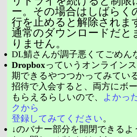
リトライを続けると制限
ー。その場合はしばらく
行を止めると解除されま
通常のダウンロードだと
りません。
DL鯖さんが調子悪くてごめん
Dropbox
っていうオンラインス
期できるやつつかってみてい
招待で入会すると、両方にボ
もらえるらしいので、
よかっ
クから
登録してみてください
。
↓のバナー部分を開閉できるよ