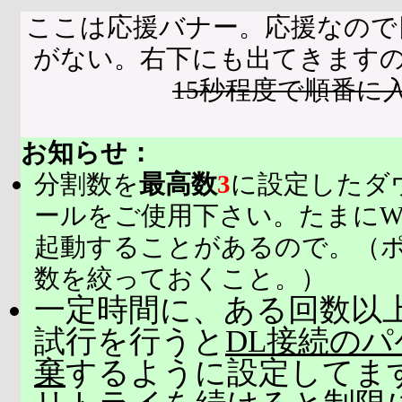
ここは応援バナー。応援なので
がない。右下にも出てきます
15秒程度で順番に
お知らせ：
分割数を
最高数
3
に設定したダ
ールをご使用下さい。たまにW
起動することがあるので。（
数を絞っておくこと。）
一定時間に、ある回数以上
試行を行うと
DL接続の
棄
するように設定してま