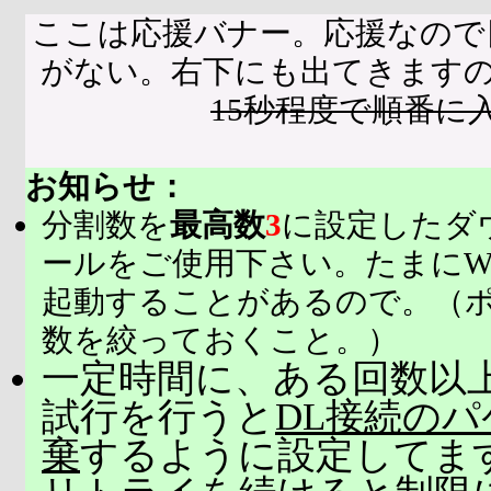
ここは応援バナー。応援なので
がない。右下にも出てきます
15秒程度で順番に
お知らせ：
分割数を
最高数
3
に設定したダ
ールをご使用下さい。たまにW
起動することがあるので。（
数を絞っておくこと。）
一定時間に、ある回数以上
試行を行うと
DL接続の
棄
するように設定してま