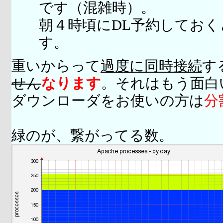
です（混雑時）。
朝４時頃にDL予約してお
す。
重いからって
過度に同時接続
す
せん
なります
。それはもう面白
ダウンローダをお使いの方は
分
緑のが、繋がってる数。