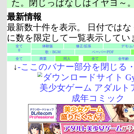
た。閉じっぱなしはイヤヨ～
最新情報
最新数十件を表示。 日付ではな
に数を限定して一覧表示してい
全て
体験版
修正/拡張
デモ/ム
0
歌・BGM
ペーパー/PDF
全て
商業
同人
全て
全年齢
↓
-
ここのバナー部分を閉じる