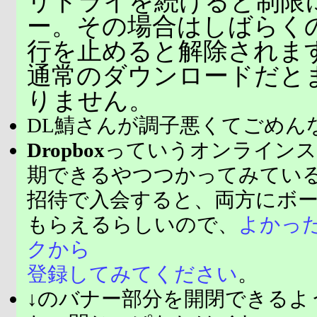
リトライを続けると制限
ー。その場合はしばらく
行を止めると解除されま
通常のダウンロードだと
りません。
DL鯖さんが調子悪くてごめん
Dropbox
っていうオンラインス
期できるやつつかってみてい
招待で入会すると、両方にボ
もらえるらしいので、
よかっ
クから
登録してみてください
。
↓のバナー部分を開閉できるよ