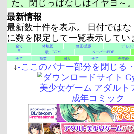
た。閉じっぱなしはイヤヨ～
最新情報
最新数十件を表示。 日付ではな
に数を限定して一覧表示してい
全て
体験版
修正/拡張
デモ/ム
0
歌・BGM
ペーパー/PDF
全て
商業
同人
全て
全年齢
↓
-
ここのバナー部分を閉じる