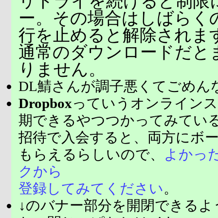
リトライを続けると制限
ー。その場合はしばらく
行を止めると解除されま
通常のダウンロードだと
りません。
DL鯖さんが調子悪くてごめん
Dropbox
っていうオンラインス
期できるやつつかってみてい
招待で入会すると、両方にボ
もらえるらしいので、
よかっ
クから
登録してみてください
。
↓のバナー部分を開閉できるよ