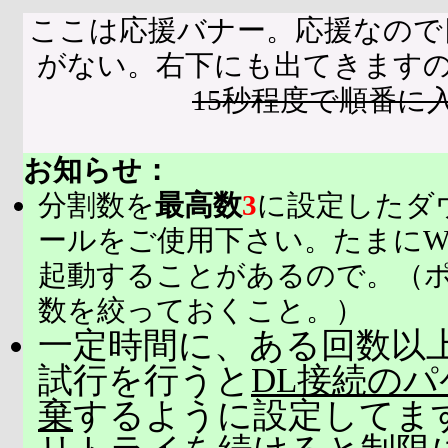
ここは応援バナー。応援なので
がない。右下にも出てきます
15秒程度で順番に
お知らせ：
分割数を
最高数
3
に設定したダ
ールをご使用下さい。たまにW
起動することがあるので。（
数を絞っておくこと。）
一定時間に、ある回数以上
試行を行うと
DL接続の
棄
するように設定してま