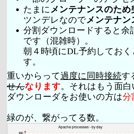
たまに
メンテナンスのため
ツンデレなので
メンテナン
分割ダウンロードすると余
です（混雑時）。
朝４時頃にDL予約してお
す。
重いからって
過度に同時接続
す
せん
なります
。それはもう面白
ダウンローダをお使いの方は
分
緑のが、繋がってる数。