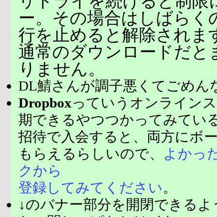
リトライを続けると制限
ー。その場合はしばらく
行を止めると解除されま
通常のダウンロードだと
りません。
DL鯖さんが調子悪くてごめん
Dropbox
っていうオンラインス
期できるやつつかってみてい
招待で入会すると、両方にボ
もらえるらしいので、
よかっ
クから
登録してみてください
。
↓のバナー部分を開閉できるよ