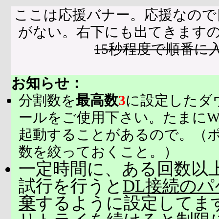
ここは応援バナー。応援なので
がない。右下にも出てきます
15秒程度で順番に
お知らせ：
分割数を
最高数
3
に設定したダ
ールをご使用下さい。たまにW
起動することがあるので。（
数を絞っておくこと。）
一定時間に、ある回数以上
試行を行うと
DL接続の
棄
するように設定してま