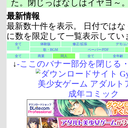
た。閉じっぱなしはイヤヨ～
最新情報
最新数十件を表示。 日付ではな
に数を限定して一覧表示してい
全て
体験版
修正/拡張
デモ/ム
0
歌・BGM
ペーパー/PDF
全て
商業
同人
全て
全年齢
↓
-
ここのバナー部分を閉じる