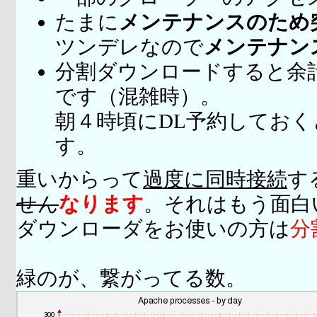
たまに
メンテナンスのため
ツンデレなので
メンテナン
分割ダウンロードすると余
です（混雑時）。
朝４時頃にDL予約してお
す。
重いからって
過度に同時接続
す
せん
なります
。それはもう面白
ダウンローダをお使いの方は
分
緑のが、繋がってる数。