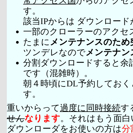
常アクセス国
からのアクセ
す。
該当IPからは ダウンロー
一部のクローラーのアクセ
たまに
メンテナンスのため
ツンデレなので
メンテナン
分割ダウンロードすると余
です（混雑時）。
朝４時頃にDL予約してお
す。
重いからって
過度に同時接続
す
せん
なります
。それはもう面白
ダウンローダをお使いの方は
分