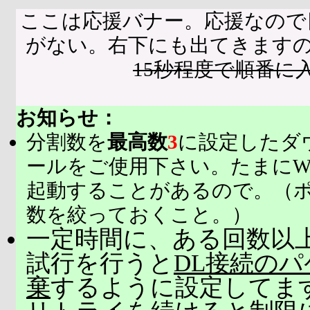
ここは応援バナー。応援なので
がない。右下にも出てきます
15秒程度で順番に
お知らせ：
分割数を
最高数
3
に設定したダ
ールをご使用下さい。たまにW
起動することがあるので。（
数を絞っておくこと。）
一定時間に、ある回数以上
試行を行うと
DL接続の
棄
するように設定してま