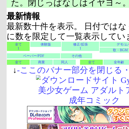
た。閉じっぱなしはイヤヨ～
最新情報
最新数十件を表示。 日付ではな
に数を限定して一覧表示してい
全て
体験版
修正/拡張
デモ/ム
1
1
歌・BGM
ペーパー/PDF
その他
全て
商業
同人
全て
全年齢
↓
-
ここのバナー部分を閉じる