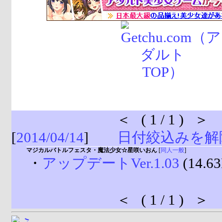
＜ ( 1 / 1 ) ＞
[
2014/04/14
]
日付絞込みを解
マジカルバトルフェスタ・魔法少女☆星咲いおん
[
同人一般
]
・
アップデートVer.1.03
(14.6
＜ ( 1 / 1 ) ＞