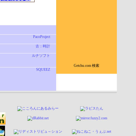
PacoProject
古：時計
ルナソフト
Getchu.com 検索
SQUEEZ