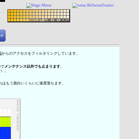
国
からのアクセスをフィルタリングしています。
ので
メンテナンス以外でも止まります
。
時）。
れはもう面白いくらいに速度落ちます。