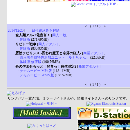
＜ ( 1 / 1 ) ＞
[
2014/12/26
]
日付絞込みを解除
全人類アルパ化宣言！
[
同人一般
]
・
体験版
(271.69MB)
リビドー戦争
[
同人アダルト
]
・
体験版
(830.93MB)
悪堕ラビリンス -囚われ魔王と奈落の狂人-
[
商業アダルト
]
・
購入者全員特典追加ユニット「ルナちゃん」
(22.63KB)
・
体験版 修正版
(400.76MB)
炎の孕ませもっと！発育っ！身体測定2
[
商業アダルト
]
・
デモムービー MP4版
(118.11MB)
・
デモムービー WMV版
(166.52MB)
＜ ( 1 / 1 ) ＞
リンクバナー置き場。ミラーサイトさんや、情報サイトさんへのリンクです。