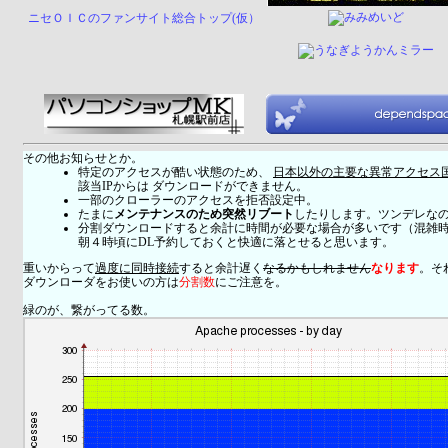
ニセＯＩＣのファンサイト総合トップ(仮）
その他お知らせとか。
特定のアクセスが酷い状態のため、
日本以外の主要な異常アクセス
該当IPからは ダウンロードができません。
一部のクローラーのアクセスを拒否設定中。
たまに
メンテナンスのため突然リブート
したりします。ツンデレな
分割ダウンロードすると余計に時間が必要な場合が多いです（混雑
朝４時頃にDL予約しておくと快適に落とせると思います。
重いからって
過度に同時接続
すると余計遅く
なるかもしれません
なります
。そ
ダウンローダをお使いの方は
分割数
にご注意を。
緑のが、繋がってる数。