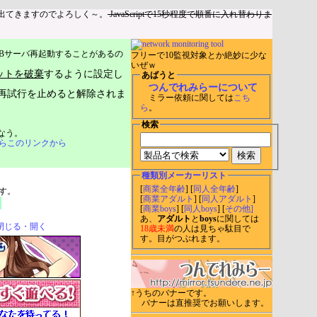
出てきますのでよろしく～。
JavaScriptで15秒程度で順番に入れ替わりま
Bサーバ再起動することがあるの
フリーで10監視対象とか絶妙に少な
いぜｗ
ットを破棄
するように設定し
あばうと
つんでれみらーについて
再試行を止めると解除されま
ミラー依頼に関しては
こち
ら
。
検索
なう。
らこのリンクから
種類別メーカーリスト
[
商業全年齢
] [
同人全年齢
]
す。
[
商業アダルト
] [
同人アダルト
]
[
商業boys
] [
同人boys
] [
その他]
あ、
アダルト
と
boys
に関しては
閉じる・開く
18歳未満
の人は見ちゃ駄目で
す。目がつぶれます。
↑うちのバナーです。
バナーは直推奨でお願いします。