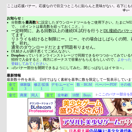
ここは応援バナー。応援なので目立つところに貼らんと意味がない。右下にも
す。
お知らせ：
分割数を
最高数
3
に設定したダウンロードツールをご使用下さい。たまにWE
で。（ポイントは最高数を絞っておくこと。）
一定時間に、ある回数以上の連続DL試行を行うと
DL接続のパケ
てます。
リトライを続けると制限にー。にー。その場合はしばらくの間、
す。祈れ。
通常のダウンロードだとまず問題有りません。
DL鯖さんが調子悪くてごめんなさい。
Dropbox
っていうオンラインストレージで同期できるやつつかってみている
招待で入会すると、両方にボーナスで容量がもらえるらしいので、
よかった
登録してみてください
。
↓のバナー部分を開閉できるようにしてみた。閉じっぱなしはイヤヨ～。
最新情報
最新数十件を表示。 日付ではなく素材を基準に数を限定して一覧表示していま
全て
体験版
修正/拡張
デモ/ムービー
歌・BGM
ペーパー/PDF
その他
6
3
1
2
↓
-
ここのバナー部分を
全て
商業
同人
全て
全年齢
18禁
Boys