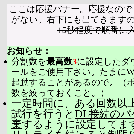
ここは応援バナー。応援なので
がない。右下にも出てきます
15秒程度で順番に
お知らせ：
分割数を
最高数
3
に設定したダ
ールをご使用下さい。たまにW
起動することがあるので。（
数を絞っておくこと。）
一定時間に、ある回数以上
試行を行うと
DL接続の
棄
するように設定してま