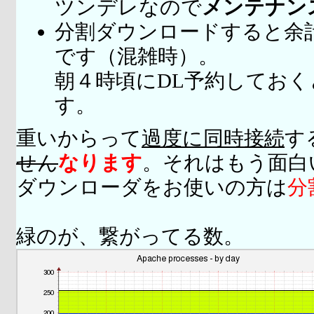
ツンデレなので
メンテナン
分割ダウンロードすると余
です（混雑時）。
朝４時頃にDL予約してお
す。
重いからって
過度に同時接続
す
せん
なります
。それはもう面白
ダウンローダをお使いの方は
分
緑のが、繋がってる数。