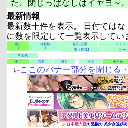
た。閉じっぱなしはイヤヨ～
最新情報
最新数十件を表示。 日付ではな
に数を限定して一覧表示してい
全て
体験版
修正/拡張
デモ/ム
1
1
歌・BGM
ペーパ
その他
全て
商業
同人
全て
全年齢
↓
-
ここのバナー部分を閉じる