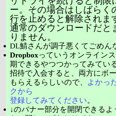
リトライを続けると制限
ー。その場合はしばらく
行を止めると解除されま
通常のダウンロードだと
りません。
DL鯖さんが調子悪くてごめん
Dropbox
っていうオンラインス
期できるやつつかってみてい
招待で入会すると、両方にボ
もらえるらしいので、
よかっ
クから
登録してみてください
。
↓のバナー部分を開閉できるよ