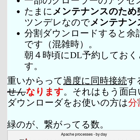
一部のクローラーのアクセ
たまに
メンテナンスのため
ツンデレなので
メンテナン
分割ダウンロードすると余
です（混雑時）。
朝４時頃にDL予約してお
す。
重いからって
過度に同時接続
す
せん
なります
。それはもう面白
ダウンローダをお使いの方は
分
緑のが、繋がってる数。