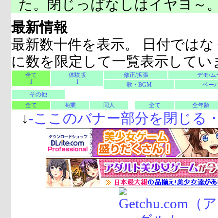
た。閉じっぱなしはイヤヨ～
最新情報
最新数十件を表示。 日付ではな
に数を限定して一覧表示してい
全て
体験版
修正/拡張
デモ/ム
1
1
歌・BGM
ペーパ
その他
全て
商業
同人
全て
全年齢
↓
-
ここのバナー部分を閉じる