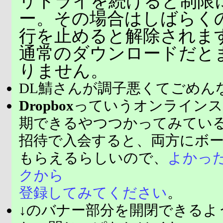
リトライを続けると制限
ー。その場合はしばらく
行を止めると解除されま
通常のダウンロードだと
りません。
DL鯖さんが調子悪くてごめん
Dropbox
っていうオンラインス
期できるやつつかってみてい
招待で入会すると、両方にボ
もらえるらしいので、
よかっ
クから
登録してみてください
。
↓のバナー部分を開閉できるよ