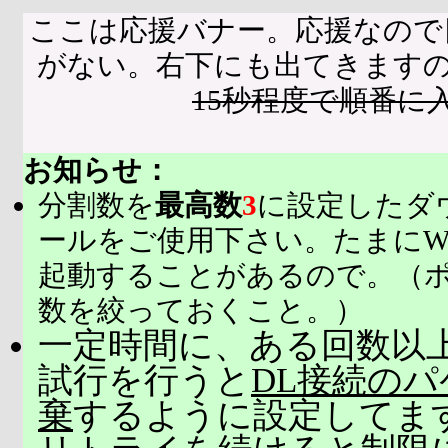
ここは応援バナー。応援なので
がない。右下にも出てきます
15秒程度で順番に
お知らせ：
分割数を
最高数
3
に設定したダ
ールをご使用下さい。たまにW
起動することがあるので。（
数を絞っておくこと。）
一定時間に、ある回数以上
試行を行うと
DL接続の
棄
するように設定してま