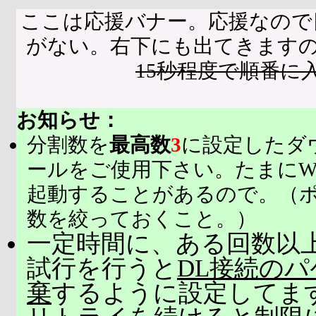
ここは応援バナー。応援なので
がない。右下にも出てきます
15秒程度で順番に
お知らせ：
分割数を
最高数
3
に設定したダ
ールをご使用下さい。たまにW
起動することがあるので。（
数を絞っておくこと。）
一定時間に、ある回数以上
試行を行うと
DL接続の
棄
するように設定してま