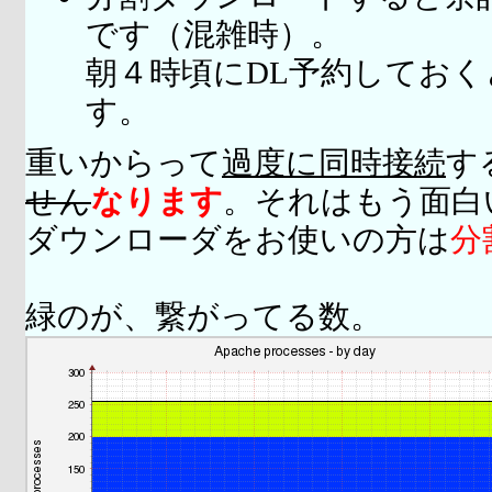
です（混雑時）。
朝４時頃にDL予約してお
す。
重いからって
過度に同時接続
す
せん
なります
。それはもう面白
ダウンローダをお使いの方は
分
緑のが、繋がってる数。