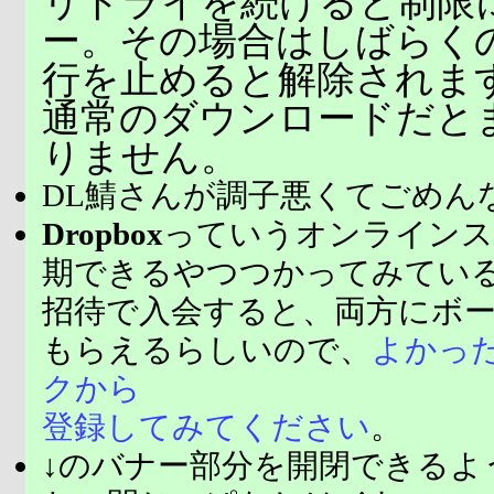
リトライを続けると制限
ー。その場合はしばらく
行を止めると解除されま
通常のダウンロードだと
りません。
DL鯖さんが調子悪くてごめん
Dropbox
っていうオンラインス
期できるやつつかってみてい
招待で入会すると、両方にボ
もらえるらしいので、
よかっ
クから
登録してみてください
。
↓のバナー部分を開閉できるよ