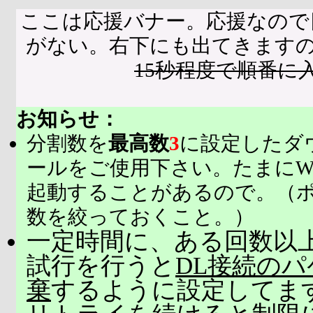
ここは応援バナー。応援なので
がない。右下にも出てきます
15秒程度で順番に
お知らせ：
分割数を
最高数
3
に設定したダ
ールをご使用下さい。たまにW
起動することがあるので。（
数を絞っておくこと。）
一定時間に、ある回数以上
試行を行うと
DL接続の
棄
するように設定してま