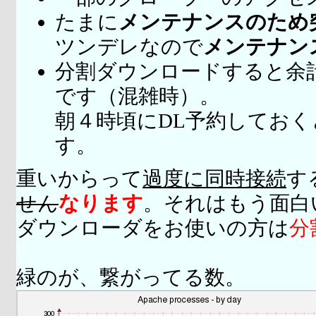
たまに
メンテナンスのため
ツンデレなので
メンテナン
分割ダウンロードすると余
です（混雑時）。
朝４時頃にDL予約してお
す。
重いからって
過度に同時接続
す
せん
なります
。それはもう面白
ダウンローダをお使いの方は
分
緑のが、繋がってる数。