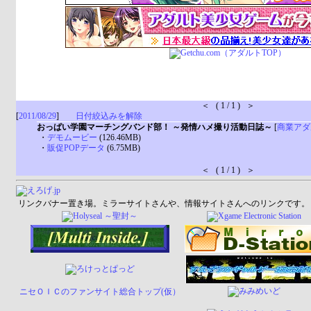
＜ ( 1 / 1 ) ＞
[
2011/08/29
]
日付絞込みを解除
おっぱい学園マーチングバンド部！ ～発情ハメ撮り活動日誌～
[
商業アダ
・
デモムービー
(126.46MB)
・
販促POPデータ
(6.75MB)
＜ ( 1 / 1 ) ＞
リンクバナー置き場。ミラーサイトさんや、情報サイトさんへのリンクです。
ニセＯＩＣのファンサイト総合トップ(仮）