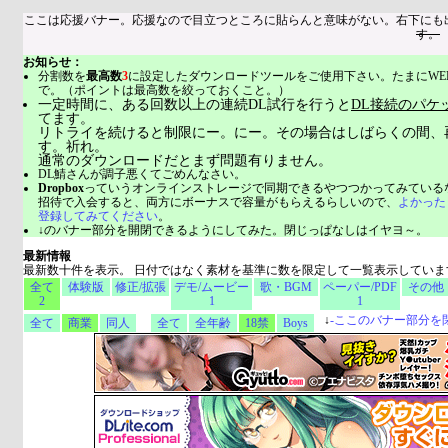
ここは応援バナー。応援なので目立つところに貼らんと意味がない。右下にも
す。
お知らせ：
分割数を
最高数
3
に設定したダウンロードツールをご使用下さい。たまにWE
で。（ポイントは最高数を絞っておくこと。）
一定時間に、ある回数以上の連続DL試行を行うと
DL接続のパケ
てます。
リトライを続けると制限にー。にー。その場合はしばらくの間、
す。祈れ。
通常のダウンロードだとまず問題有りません。
DL鯖さんが調子悪くてごめんなさい。
Dropbox
っていうオンラインストレージで同期できるやつつかってみている
招待で入会すると、両方にボーナスで容量がもらえるらしいので、
よかった
登録してみてください
。
↓のバナー部分を開閉できるようにしてみた。閉じっぱなしはイヤヨ～。
最新情報
最新数十件を表示。 日付ではなく素材を基準に数を限定して一覧表示していま
全て
体験版
修正/拡張
デモ/ムービー
歌・BGM
ペーパー/PDF
その他
2
1
1
↓
-
ここのバナー部分を
全て
商業
同人
全て
全年齢
18禁
Boys