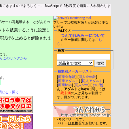
出てきますのでよろしく～。
JavaScriptで15秒程度で順番に入れ替わりま
Bサーバ再起動することがあるの
フリーで10監視対象とか絶妙に少な
いぜｗ
ットを破棄
するように設定し
あばうと
つんでれみらーについて
再試行を止めると解除されま
ミラー依頼に関しては
こち
ら
。
検索
なう。
らこのリンクから
種類別メーカーリスト
[
商業全年齢
] [
同人全年齢
]
す。
[
商業アダルト
] [
同人アダルト
]
[
商業boys
] [
同人boys
] [
その他]
あ、
アダルト
と
boys
に関しては
閉じる・開く
18歳未満
の人は見ちゃ駄目で
す。目がつぶれます。
↑うちのバナーです。
バナーは直推奨でお願いします。