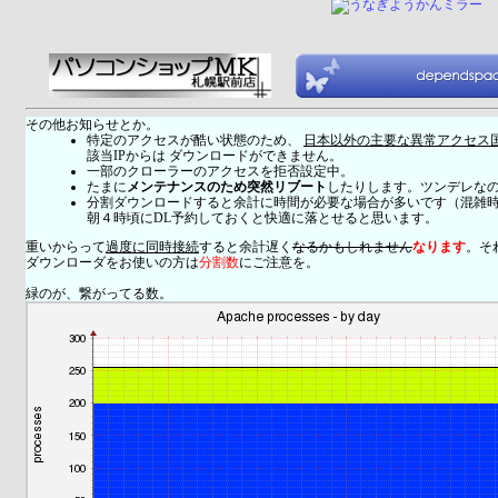
その他お知らせとか。
特定のアクセスが酷い状態のため、
日本以外の主要な異常アクセス
該当IPからは ダウンロードができません。
一部のクローラーのアクセスを拒否設定中。
たまに
メンテナンスのため突然リブート
したりします。ツンデレな
分割ダウンロードすると余計に時間が必要な場合が多いです（混雑
朝４時頃にDL予約しておくと快適に落とせると思います。
重いからって
過度に同時接続
すると余計遅く
なるかもしれません
なります
。そ
ダウンローダをお使いの方は
分割数
にご注意を。
緑のが、繋がってる数。