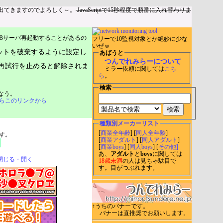
出てきますのでよろしく～。
JavaScriptで15秒程度で順番に入れ替わりま
Bサーバ再起動することがあるの
フリーで10監視対象とか絶妙に少な
いぜｗ
ットを破棄
するように設定し
あばうと
つんでれみらーについて
再試行を止めると解除されま
ミラー依頼に関しては
こち
ら
。
検索
なう。
らこのリンクから
種類別メーカーリスト
[
商業全年齢
] [
同人全年齢
]
す。
[
商業アダルト
] [
同人アダルト
]
[
商業boys
] [
同人boys
] [
その他]
あ、
アダルト
と
boys
に関しては
閉じる・開く
18歳未満
の人は見ちゃ駄目で
す。目がつぶれます。
↑うちのバナーです。
バナーは直推奨でお願いします。