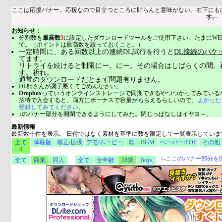
ここは応援バナー。応援なので目立つところに貼らんと意味がない。右下にも
す。
お知らせ：
分割数を
最高数
3
に設定したダウンロードツールをご使用下さい。たまにWE
で。（ポイントは最高数を絞っておくこと。）
一定時間に、ある回数以上の連続DL試行を行うと
DL接続のパケ
てます。
リトライを続けると制限にー。にー。その場合はしばらくの間、
す。祈れ。
通常のダウンロードだとまず問題有りません。
DL鯖さんが調子悪くてごめんなさい。
Dropbox
っていうオンラインストレージで同期できるやつつかってみている
招待で入会すると、両方にボーナスで容量がもらえるらしいので、
よかった
登録してみてください
。
↓のバナー部分を開閉できるようにしてみた。閉じっぱなしはイヤヨ～。
最新情報
最新数十件を表示。 日付ではなく素材を基準に数を限定して一覧表示していま
全て
体験版
修正/拡張
デモ/ムービー
歌・BGM
ペーパー/PDF
その他
0
↓
-
ここのバナー部分を
全て
商業
同人
全て
全年齢
18禁
Boys