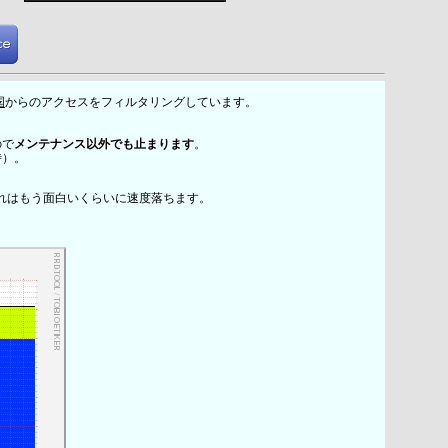
国
からのアクセスをフィルタリングしています。
ので
メンテナンス以外でも止まります
。
時）。
れはもう面白いくらいに速度落ちます。