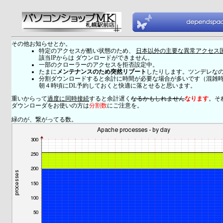
その他お知らせとか。
特定のアクセスが酷い状態のため、
日本以外の主要な異常アクセス
該当IPからは ダウンロードができません。
一部のクローラーのアクセスを拒否設定中。
たまに
メンテナンスのため突然リブート
したりします。ツンデレな
分割ダウンロードすると余計に時間が必要な場合が多いです（混雑
朝４時頃にDL予約しておくと快適に落とせると思います。
重いからって
過度に同時接続
すると余計遅く
なるかもしれません
なります
。そ
ダウンローダをお使いの方は
分割数
にご注意を。
緑のが、繋がってる数。