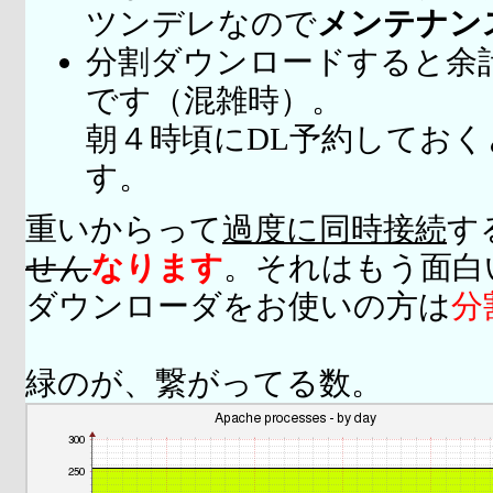
ツンデレなので
メンテナン
分割ダウンロードすると余
です（混雑時）。
朝４時頃にDL予約してお
す。
重いからって
過度に同時接続
す
せん
なります
。それはもう面白
ダウンローダをお使いの方は
分
緑のが、繋がってる数。