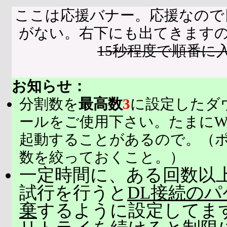
ここは応援バナー。応援なので
がない。右下にも出てきます
15秒程度で順番に
お知らせ：
分割数を
最高数
3
に設定したダ
ールをご使用下さい。たまにW
起動することがあるので。（
数を絞っておくこと。）
一定時間に、ある回数以上
試行を行うと
DL接続の
棄
するように設定してま