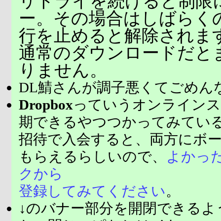
リトライを続けると制限
ー。その場合はしばらく
行を止めると解除されま
通常のダウンロードだと
りません。
DL鯖さんが調子悪くてごめん
Dropbox
っていうオンラインス
期できるやつつかってみてい
招待で入会すると、両方にボ
もらえるらしいので、
よかっ
クから
登録してみてください
。
↓のバナー部分を開閉できるよ