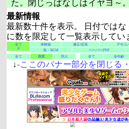
た。閉じっぱなしはイヤヨ～
最新情報
最新数十件を表示。 日付ではな
に数を限定して一覧表示してい
全て
体験版
修正/拡張
デモ/ム
0
歌・BGM
ペーパー/PDF
全て
商業
同人
全て
全年齢
↓
-
ここのバナー部分を閉じる