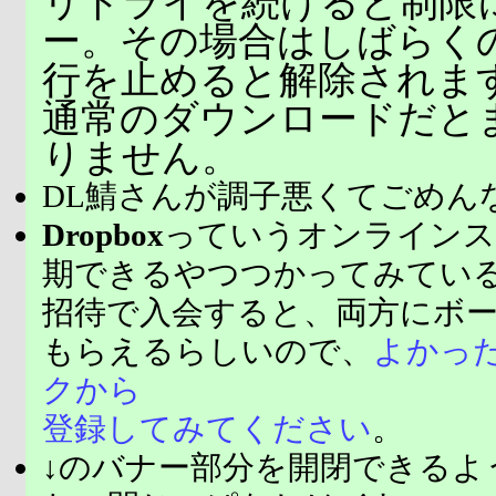
リトライを続けると制限
ー。その場合はしばらく
行を止めると解除されま
通常のダウンロードだと
りません。
DL鯖さんが調子悪くてごめん
Dropbox
っていうオンラインス
期できるやつつかってみてい
招待で入会すると、両方にボ
もらえるらしいので、
よかっ
クから
登録してみてください
。
↓のバナー部分を開閉できるよ