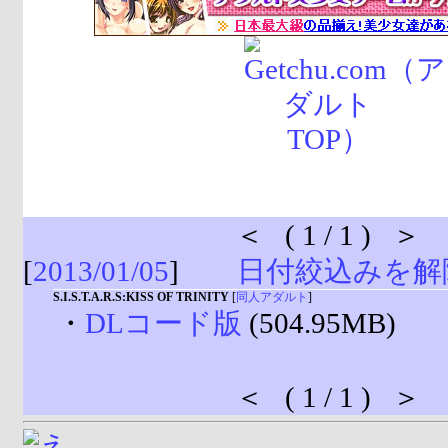
＜ ( 1 / 1 ) ＞
[
2013/01/05
]
日付絞込みを解
S.I.S.T.A.R.S:KISS OF TRINITY
[
同人アダルト
]
・
DLコード版
(504.95MB)
＜ ( 1 / 1 ) ＞