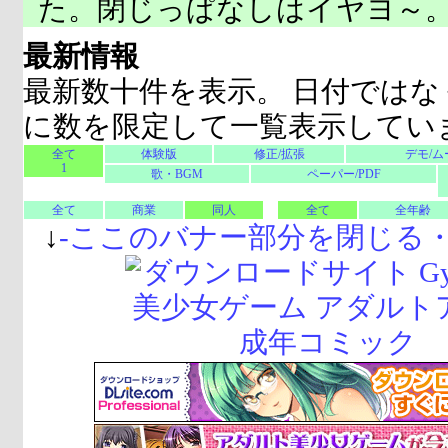
た。閉じっぱなしはイヤヨ～
最新情報
最新数十件を表示。 日付ではな
に数を限定して一覧表示してい
全て
体験版
修正/拡張
デモ/ム
1
歌・BGM
ペーパー/PDF
全て
商業
同人
全て
全年齢
↓
-
ここのバナー部分を閉じる