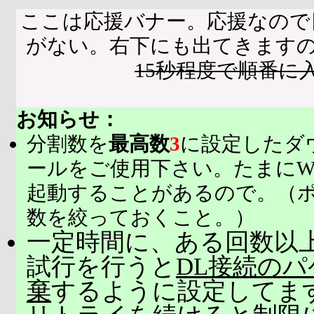
ここは応援バナー。応援なので
がない。右下にも出てきます
15秒程度で順番に
お知らせ：
分割数を
最高数
3
に設定したダ
ールをご使用下さい。たまにW
起動することがあるので。（
数を絞っておくこと。）
一定時間に、ある回数以上
試行を行うと
DL接続の
棄
するように設定してま