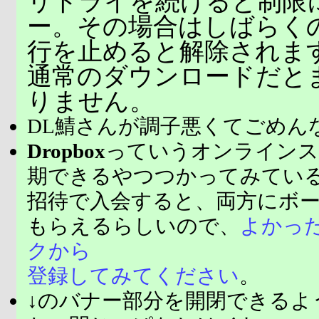
リトライを続けると制限
ー。その場合はしばらく
行を止めると解除されま
通常のダウンロードだと
りません。
DL鯖さんが調子悪くてごめん
Dropbox
っていうオンラインス
期できるやつつかってみてい
招待で入会すると、両方にボ
もらえるらしいので、
よかっ
クから
登録してみてください
。
↓のバナー部分を開閉できるよ