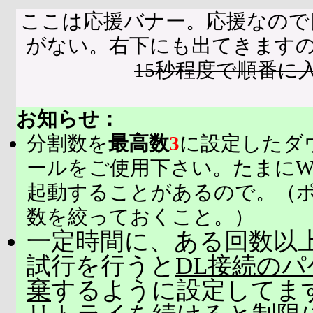
ここは応援バナー。応援なので
がない。右下にも出てきます
15秒程度で順番に
お知らせ：
分割数を
最高数
3
に設定したダ
ールをご使用下さい。たまにW
起動することがあるので。（
数を絞っておくこと。）
一定時間に、ある回数以上
試行を行うと
DL接続の
棄
するように設定してま