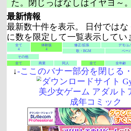
た。閉じっぱなしはイヤヨ～
最新情報
最新数十件を表示。 日付ではな
に数を限定して一覧表示してい
全て
体験版
修正/拡張
デモ/ム
4
4
歌・BGM
ペーパ
その他
全て
商業
同人
全て
全年齢
↓
-
ここのバナー部分を閉じる