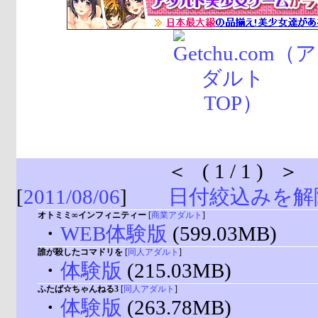
＜ ( 1 / 1 ) ＞
[
2011/08/06
]
日付絞込みを解
オトミミ∞インフィニティー
[
商業アダルト
]
・
WEB体験版
(599.03MB)
誰が殺したコマドリを
[
同人アダルト
]
・
体験版
(215.03MB)
ふたば☆ちゃんねる3
[
同人アダルト
]
・
体験版
(263.78MB)