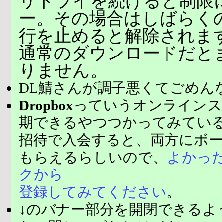
リトライを続けると制限
ー。その場合はしばらく
行を止めると解除されま
通常のダウンロードだと
りません。
DL鯖さんが調子悪くてごめん
Dropbox
っていうオンラインス
期できるやつつかってみてい
招待で入会すると、両方にボ
もらえるらしいので、
よかっ
クから
登録してみてください
。
↓のバナー部分を開閉できるよ