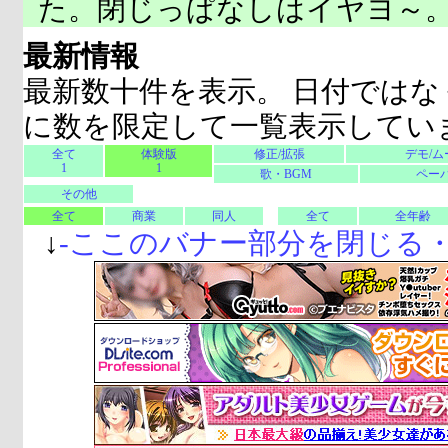
た。閉じっぱなしはイヤヨ～
最新情報
最新数十件を表示。 日付ではな
に数を限定して一覧表示してい
全て
体験版
修正/拡張
デモ/ム
1
1
歌・BGM
ペーパ
その他
全て
商業
同人
全て
全年齢
↓
-
ここのバナー部分を閉じる