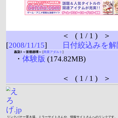
＜ ( 1 / 1 ) ＞
[
2008/11/15
]
日付絞込みを解
姦染3 ～首都崩壊～
[
商業アダルト
]
・
体験版
(174.82MB)
＜ ( 1 / 1 ) ＞
リンクバナー置き場。ミラーサイトさんや、情報サイトさんへのリンクです。