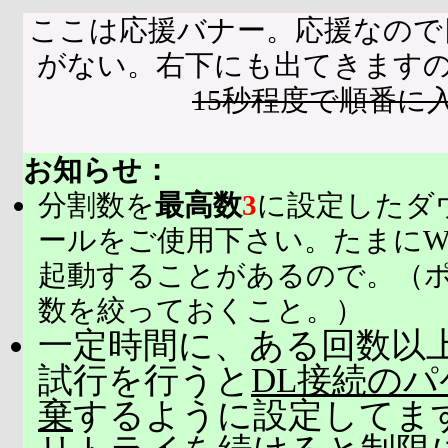
ここは応援バナー。応援なので
がない。右下にも出てきます
15秒程度で順番に
お知らせ：
分割数を
最高数
3
に設定したダ
ールをご使用下さい。たまにW
起動することがあるので。（
数を絞っておくこと。）
一定時間に、ある回数以上
試行を行うと
DL接続の
棄
するように設定してま