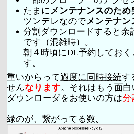
一部のクローラーのアクセ
たまに
メンテナンスのため
ツンデレなので
メンテナン
分割ダウンロードすると余
です（混雑時）。
朝４時頃にDL予約してお
す。
重いからって
過度に同時接続
す
せん
なります
。それはもう面白
ダウンローダをお使いの方は
分
緑のが、繋がってる数。