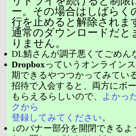
リトライを続けると制限
ー。その場合はしばらく
行を止めると解除されま
通常のダウンロードだと
りません。
DL鯖さんが調子悪くてごめん
Dropbox
っていうオンラインス
期できるやつつかってみてい
招待で入会すると、両方にボ
もらえるらしいので、
よかっ
クから
登録してみてください
。
↓のバナー部分を開閉できるよ