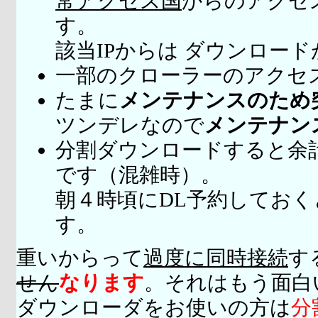
常アクセス国
からのアクセ
す。
該当IPからは ダウンロー
一部のクローラーのアクセ
たまに
メンテナンスのため
ツンデレなので
メンテナン
分割ダウンロードすると余
です（混雑時）。
朝４時頃にDL予約してお
す。
重いからって
過度に同時接続
す
せん
なります
。それはもう面白
ダウンローダをお使いの方は
分