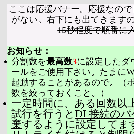
ここは応援バナー。応援なので
がない。右下にも出てきます
15秒程度で順番に
お知らせ：
分割数を
最高数
3
に設定したダ
ールをご使用下さい。たまにW
起動することがあるので。（
数を絞っておくこと。）
一定時間に、ある回数以上
試行を行うと
DL接続の
棄
するように設定してま