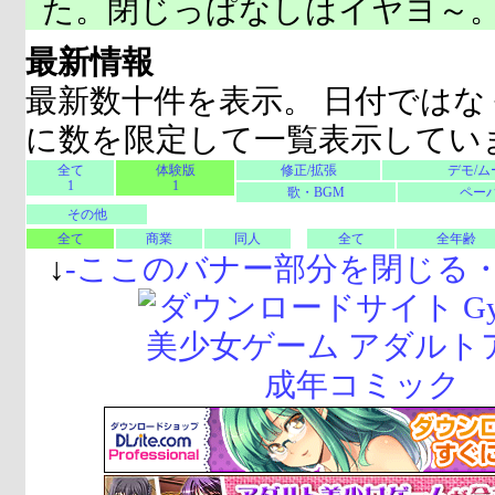
た。閉じっぱなしはイヤヨ～
最新情報
最新数十件を表示。 日付ではな
に数を限定して一覧表示してい
全て
体験版
修正/拡張
デモ/ム
1
1
歌・BGM
ペーパ
その他
全て
商業
同人
全て
全年齢
↓
-
ここのバナー部分を閉じる