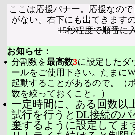
ここは応援バナー。応援なので
がない。右下にも出てきます
15秒程度で順番に
お知らせ：
分割数を
最高数
3
に設定したダ
ールをご使用下さい。たまにW
起動することがあるので。（
数を絞っておくこと。）
一定時間に、ある回数以上
試行を行うと
DL接続の
棄
するように設定してま