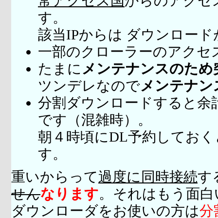
常アクセス国
からのアクセ
す。
該当IPからは ダウンロー
一部のクローラーのアクセ
たまに
メンテナンスのため
ツンデレなので
メンテナン
分割ダウンロードすると余
です（混雑時）。
朝４時頃にDL予約してお
す。
重いからって
過度に同時接続
す
せん
なります
。それはもう面白
ダウンローダをお使いの方は
分