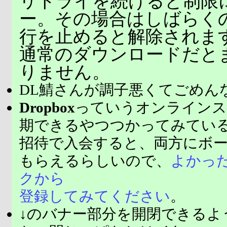
リトライを続けると制限
ー。その場合はしばらく
行を止めると解除されま
通常のダウンロードだと
りません。
DL鯖さんが調子悪くてごめん
Dropbox
っていうオンラインス
期できるやつつかってみてい
招待で入会すると、両方にボ
もらえるらしいので、
よかっ
クから
登録してみてください
。
↓のバナー部分を開閉できるよ