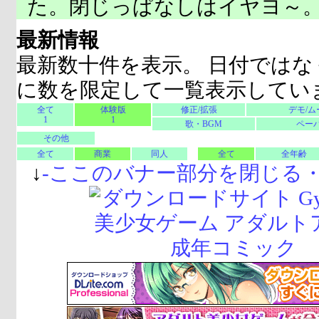
た。閉じっぱなしはイヤヨ～
最新情報
最新数十件を表示。 日付ではな
に数を限定して一覧表示してい
全て
体験版
修正/拡張
デモ/ム
1
1
歌・BGM
ペーパ
その他
全て
商業
同人
全て
全年齢
↓
-
ここのバナー部分を閉じる