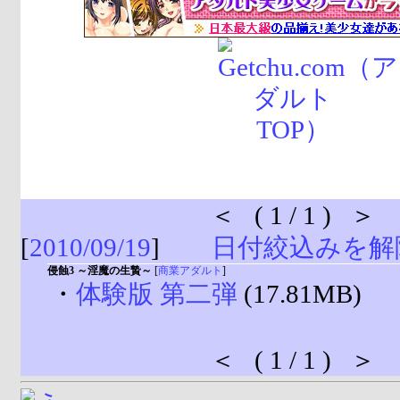
＜ ( 1 / 1 ) ＞
[
2010/09/19
]
日付絞込みを解
侵蝕3 ～淫魔の生贄～
[
商業アダルト
]
・
体験版 第二弾
(17.81MB)
＜ ( 1 / 1 ) ＞